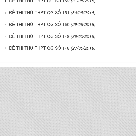
ĐỀ THI THỬ THPT QG SỐ 152
(31/05/2018)
ĐỀ THI THỬ THPT QG SỐ 151
(30/05/2018)
ĐỀ THI THỬ THPT QG SỐ 150
(29/05/2018)
ĐỀ THI THỬ THPT QG SỐ 149
(28/05/2018)
ĐỀ THI THỬ THPT QG SỐ 148
(27/05/2018)