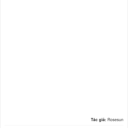
Tác giả:
Rosesun