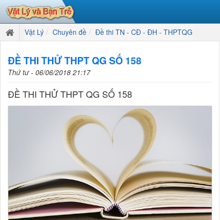
Vật Lý
Chuyên đề
Đề thi TN - CĐ - ĐH - THPTQG
ĐỀ THI THỬ THPT QG SỐ 158
Thứ tư - 06/06/2018 21:17
ĐỀ THI THỬ THPT QG SỐ 158