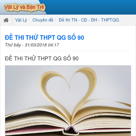
Vật Lý
Chuyên đề
Đề thi TN - CĐ - ĐH - THPTQG
ĐỀ THI THỬ THPT QG SỐ 90
Thứ bảy - 31/03/2018 04:17
ĐỀ THI THỬ THPT QG SỐ 90