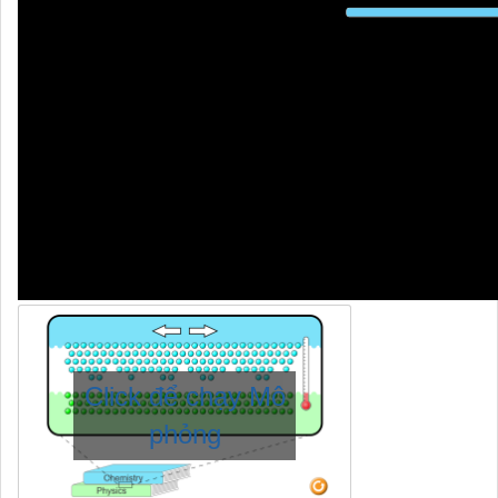
Click để chạy Mô
phỏng