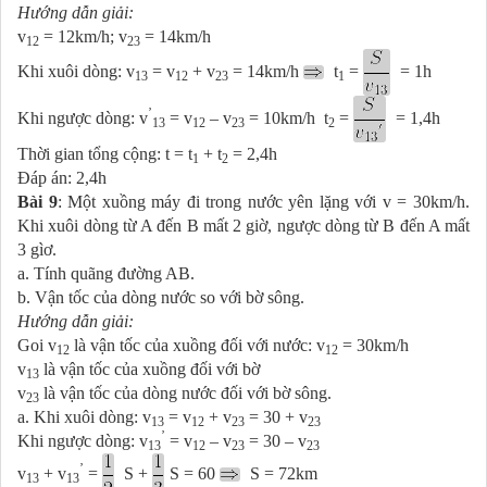
Hướng dẫn giải:
v
= 12km/h; v
= 14km/h
12
23
Khi xuôi dòng: v
= v
+ v
= 14km/h
t
=
= 1h
13
12
23
1
’
Khi ngược dòng: v
= v
– v
= 10km/h t
=
= 1,4h
13
12
23
2
Thời gian tổng cộng: t = t
+ t
= 2,4h
1
2
Đáp án: 2,4h
Bài 9
: Một xuồng máy đi trong nước yên lặng với v = 30km/h.
Khi xuôi dòng từ A đến B mất 2 giờ, ngược dòng từ B đến A mất
3 gìơ.
a. Tính quãng đường AB.
b. Vận tốc của dòng nước so với bờ sông.
Hướng dẫn giải:
Goi v
là vận tốc của xuồng đối với nước: v
= 30km/h
12
12
v
là vận tốc của xuồng đối với bờ
13
v
là vận tốc của dòng nước đối với bờ sông.
23
a. Khi xuôi dòng: v
= v
+ v
= 30 + v
13
12
23
23
’
Khi ngược dòng: v
= v
– v
= 30 – v
13
12
23
23
’
v
+ v
=
S +
S = 60
S = 72km
13
13