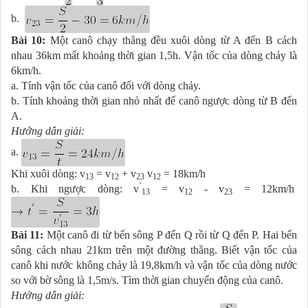
b.
Bài 10:
Một canô chạy thẳng đều xuôi dòng từ A đến B cách
nhau 36km mất khoảng thời gian 1,5h. Vận tốc của dòng chảy là
6km/h.
a. Tính vận tốc của canô đối với dòng chảy.
b. Tính khoảng thời gian nhỏ nhất để canô ngược dòng từ B đến
A.
Hướng dẫn giải:
a.
Khi xuôi dòng: v
= v
+ v
v
= 18km/h
13
12­
23
12
’
b. Khi ngược dòng: v
= v
- v
= 12km/h
13
12­
23
Bài 11:
Một canô đi từ bến sông P đến Q rồi từ Q đến P. Hai bến
sông cách nhau 21km trên một đường thẳng. Biết vận tốc của
canô khi nước không chảy là 19,8km/h và vận tốc của dòng nước
so với bờ sông là 1,5m/s. Tìm thời gian chuyển động của canô.
Hướng dẫn giải: