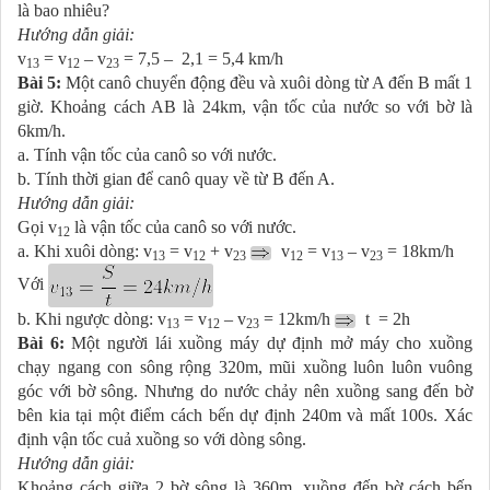
là bao nhiêu?
Hướng dẫn giải:
v
= v
– v
= 7,5 – 2,1 = 5,4 km/h
13
12
23
Bài 5:
Một canô chuyển động đều và xuôi dòng từ A đến B mất 1
giờ. Khoảng cách AB là 24km, vận tốc của nước so với bờ là
6km/h.
a. Tính vận tốc của canô so với nước.
b. Tính thời gian để canô quay về từ B đến A.
Hướng dẫn giải:
Gọi v
là vận tốc của canô so với nước.
12
a. Khi xuôi dòng: v
= v
+ v
v
= v
– v
= 18km/h
13
12
23
12
13
23
Với
b. Khi ngược dòng: v
= v
– v
= 12km/h
t = 2h
13
12
23
Bài 6:
Một người lái xuồng máy dự định mở máy cho xuồng
chạy ngang con sông rộng 320m, mũi xuồng luôn luôn vuông
góc với bờ sông. Nhưng do nước chảy nên xuồng sang đến bờ
bên kia tại một điểm cách bến dự định 240m và mất 100s. Xác
định vận tốc cuả xuồng so với dòng sông.
Hướng dẫn giải:
Khoảng cách giữa 2 bờ sông là 360m, xuồng đến bờ cách bến