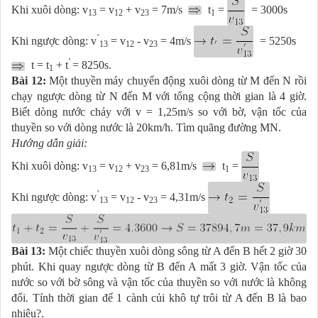
Khi xuôi dòng: v
= v
+ v
= 7m/s
t
=
= 3000s
13
12­
23
1
’
Khi ngược dòng: v
= v
- v
= 4m/s
= 5250s
13
12­
23
’
t = t
+ t
= 8250s.
1
Bài 12:
Một thuyền máy chuyển động xuôi dòng từ M đến N rồi
chạy ngược dòng từ N đến M với tổng cộng thời gian là 4 giờ.
Biết dòng nước chảy với v = 1,25m/s so với bờ, vận tốc của
thuyền so với dòng nước là 20km/h. Tìm quãng đường MN.
Hướng dẫn giải:
Khi xuôi dòng: v
= v
+ v
= 6,81m/s
t
=
13
12­
23
1
’
Khi ngược dòng: v
= v
- v
= 4,31m/s
13
12­
23
Bài 13:
Một chiếc thuyền xuôi dòng sông từ A đến B hết 2 giờ 30
phút. Khi quay ngược dòng từ B đến A mất 3 giờ. Vận tốc của
nước so với bờ sông và vận tốc của thuyền so với nước là không
đổi. Tính thời gian để 1 cành củi khô tự trôi từ A đến B là bao
nhiêu?.