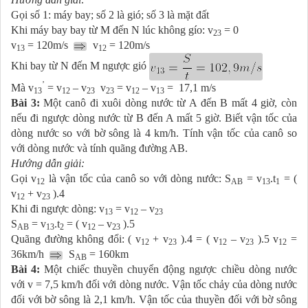
Gọi số 1: máy bay; số 2 là gió; số 3 là mặt đất
Khi máy bay bay từ M đến N lúc không gío: v
= 0
23
v
= 120m/s
v
= 120m/s
13
12
Khi bay từ N đến M ngược gió
’
Mà v
= v
– v
v
= v
– v
= 17,1 m/s
13
12
23
23
12
13
Bài 3:
Một canô đi xuôi dòng nước từ A đến B mất 4 giờ, còn
nếu đi ngược dòng nước từ B đến A mất 5 giờ. Biết vận tốc của
dòng nước so với bờ sông là 4 km/h. Tính vận tốc của canô so
với dòng nước và tính quãng đường AB.
Hướng dẫn giải:
Gọi v
là vận tốc của canô so với dòng nước: S
= v
.t
= (
12
AB
13
1
v
+ v
).4
12
23
Khi đi ngược dòng: v
= v
– v
13
12
23
S
= v
.t
= ( v
– v
).5
AB
13
2
12
23
Quãng đường không đổi: ( v
+ v
).4 = ( v
– v
).5 v
=
12
23
12
23
12
36km/h
S
= 160km
AB
Bài 4:
Một chiếc thuyền chuyển động ngược chiều dòng nước
với v = 7,5 km/h đối với dòng nước. Vận tốc chảy của dòng nước
đối với bờ sông là 2,1 km/h. Vận tốc của thuyền đối với bờ sông