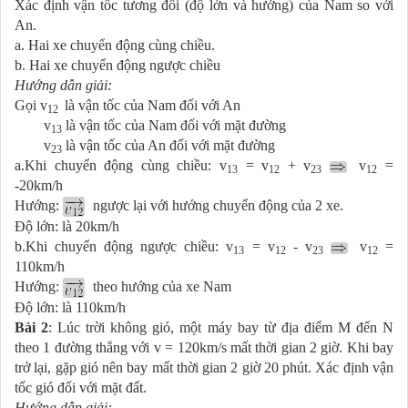
Xác định vận tốc tương đối (độ lớn và hướng) của Nam so với
An.
a. Hai xe chuyển động cùng chiều.
b. Hai xe chuyển động ngược chiều
Hướng dẫn giải:
Gọi v
là vận tốc của Nam đối với An
12
v
là vận tốc của Nam đối với mặt đường
13
v
là vận tốc của An đối với mặt đường
23
a.
Khi chuyển động cùng chiều:
v
= v
+ v
v
=
13
12
23
12
-20km/h
Hướng:
ngược lại với hướng chuyển động của 2 xe.
Độ lớn: là 20km/h
b.
Khi chuyển động ngược chiều:
v
= v
- v
v
=
13
12
23
12
110km/h
Hướng:
theo hướng của xe Nam
Độ lớn: là 110km/h
Bài 2
: Lúc trời không gió, một máy bay từ địa điểm M đến N
theo 1 đường thẳng với v = 120km/s mất thời gian 2 giờ. Khi bay
trở lại, gặp gió nên bay mất thời gian 2 giờ 20 phút. Xác định vận
tốc gió đối với mặt đất.
Hướng dẫn giải: