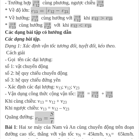
- Trường hợp
cùng phương, ngược chiều
* Về độ lớn:
* Về hướng:
cùng hướng với
khi
*
cùng hướng
với khi
Các dạng bài tập có hướng dẫn
Các dạng bài tập.
Dạng 1: Xác định vận tốc tương đối, tuyệt đối, kéo theo.
Cách giải
- Gọi tên các đại lượng:
số 1: vật chuyển động
số 2: hệ quy chiếu chuyển động
số 3: hệ quy chiếu đứng yên
- Xác định các đại lượng: v
; v
; v
13
12
23
- Vận dụng công thức cộng vận tốc:
=
+
Khi cùng chiều: v
= v
+ v
13
12
23
Khi ngược chiều: v
= v
– v
13
12
23
Quãng đường:
Bài 1
: Hai xe máy của Nam và An cùng chuyển động trên đoạn
đường cao tốc, thẳng với vận tốc v
= 45km/h, v
= 65km/h.
N
A