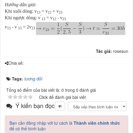
Hướng dẫn giải:
Khi xuôi dòng: v
= v
+ v
13
12­
23
’
Khi ngược dòng: v
= v
- v
13
12­
23
’
v
- v
= 2v
13
13
23
Tác giả:
rosesun
Chia sẻ:
Tags:
tương đối
Tổng số điểm của bài viết là: 0 trong 0 đánh giá
Click để đánh giá bài viết
Ý kiến bạn đọc
Bạn cần đăng nhập với tư cách là
Thành viên chính thức
để có thể bình luận