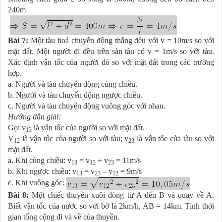
240m
Bài 7:
Một tàu hoả chuyển động thẳng đều với v = 10m/s so với
mặt đất. Một người đi đều trên sàn tàu có v = 1m/s so với tàu.
Xác định vận tốc của người đó so với mặt đất trong các trường
hợp.
a. Người và tàu chuyển động cùng chiều.
b. Người và tàu chuyển động ngược chiều.
c. Người và tàu chuyển động vuông góc với nhau.
Hướng dẫn giải:
Gọi v
là vận tốc của người so với mặt đất.
13
V
là vận tốc của người so với tàu; v
là vận tốc của tàu so với
­12
23
mặt đất.
a. Khi cùng chiều: v
= v
+ v
= 11m/s
13
12
23
b. Khi ngược chiều: v
= v
– v
= 9m/s
13
23
12
c. Khi vuông góc:
Bài 8:
Một chiếc thuyền xuôi dòng từ A đến B và quay về A.
Biết vận tốc của nước so với bờ là 2km/h, AB = 14km. Tính thời
gian tổng cộng đi và về của thuyền.