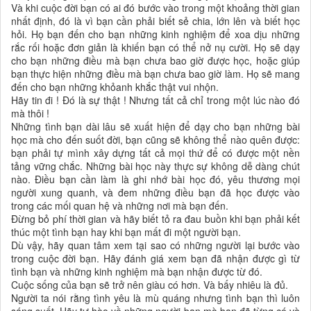
Và khi cuộc đời bạn có ai đó bước vào trong một khoảng thời gian
nhất định, đó là vì bạn cần phải biết sẻ chia, lớn lên và biết học
hỏi. Họ bạn đến cho bạn những kinh nghiệm để xoa dịu những
rắc rối hoặc đơn giản là khiến bạn có thể nở nụ cười. Họ sẽ dạy
cho bạn những điều mà bạn chưa bao giờ được học, hoặc giúp
bạn thực hiện những điều mà bạn chưa bao giờ làm. Họ sẽ mang
đến cho bạn những khỏanh khắc thật vui nhộn.
Hãy tin đi ! Đó là sự thật ! Nhưng tất cả chỉ trong một lúc nào đó
mà thôi !
Những tình bạn dài lâu sẽ xuất hiện để dạy cho bạn những bài
học mà cho đến suốt đời, bạn cũng sẽ không thể nào quên được:
bạn phải tự mình xây dựng tất cả mọi thứ để có được một nền
tảng vững chắc. Những bài học này thực sự không dễ dàng chút
nào. Điều bạn cần làm là ghi nhớ bài học đó, yêu thương mọi
người xung quanh, và đem những điều bạn đã học được vào
trong các mối quan hệ và những nơi mà bạn đến.
Đừng bỏ phí thời gian và hãy biết tỏ ra đau buồn khi bạn phải kết
thúc một tình bạn hay khi bạn mất đi một người bạn.
Dù vậy, hãy quan tâm xem tại sao có những người lại bước vào
trong cuộc đời bạn. Hãy đánh giá xem bạn đã nhận được gì từ
tình bạn và những kinh nghiệm mà bạn nhận được từ đó.
Cuộc sống của bạn sẽ trở nên giàu có hơn. Và bấy nhiêu là đủ.
Người ta nói rằng tình yêu là mù quáng nhưng tình bạn thì luôn