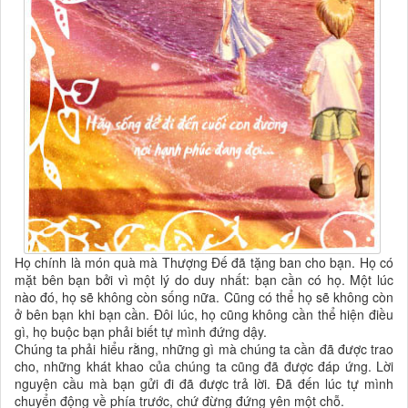
Họ chính là món quà mà Thượng Đế đã tặng ban cho bạn. Họ có
mặt bên bạn bởi vì một lý do duy nhất: bạn cần có họ. Một lúc
nào đó, họ sẽ không còn sống nữa. Cũng có thể họ sẽ không còn
ở bên bạn khi bạn cần. Đôi lúc, họ cũng không cần thể hiện điều
gì, họ buộc bạn phải biết tự mình đứng dậy.
Chúng ta phải hiểu rằng, những gì mà chúng ta cần đã được trao
cho, những khát khao của chúng ta cũng đã được đáp ứng. Lời
nguyện cầu mà bạn gửi đi đã được trả lời. Đã đến lúc tự mình
chuyển động về phía trước, chứ đừng đứng yên một chỗ.