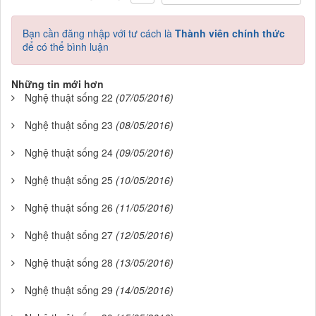
Bạn cần đăng nhập với tư cách là
Thành viên chính thức
để có thể bình luận
Những tin mới hơn
Nghệ thuật sống 22
(07/05/2016)
Nghệ thuật sống 23
(08/05/2016)
Nghệ thuật sống 24
(09/05/2016)
Nghệ thuật sống 25
(10/05/2016)
Nghệ thuật sống 26
(11/05/2016)
Nghệ thuật sống 27
(12/05/2016)
Nghệ thuật sống 28
(13/05/2016)
Nghệ thuật sống 29
(14/05/2016)