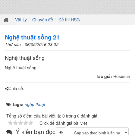
Vật Lý
Chuyên đề
Đề thi HSG
Nghệ thuật sống 21
Thứ sáu - 06/05/2016 23:02
Nghệ thuật sống
Nghệ thuật sống
Tác giả:
Rosesun
Chia sẻ:
Tags:
nghệ thuật
Tổng số điểm của bài viết là: 0 trong 0 đánh giá
Click để đánh giá bài viết
Ý kiến bạn đọc