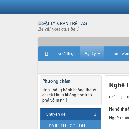
Be all you can be !
Giới thiệu
Vật Lý
Thành viê
Phương châm
Nghệ t
Học không hành không thành
chi cả Hành không học khó
Chủ nhật - 1
phá vô minh !
Nghệ thuậ
Chuyên đề
Nghệ thuậ
Đề thi TN - CĐ - ĐH -