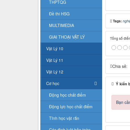
THPTQG
Đề thi HSG
Tags:
nghệ
MULTIMEDIA
GIAI THOẠI VẬT LÝ
Tổng số điểm
Vật Lý 10
Vật Lý 11
Chia sẻ:
Vật Lý 12
Cơ học
Ý kiến 
Động học chất điểm
Bạn cần
Động lực học chất điểm
Tĩnh học vật rắn
Các định luật bảo toàn