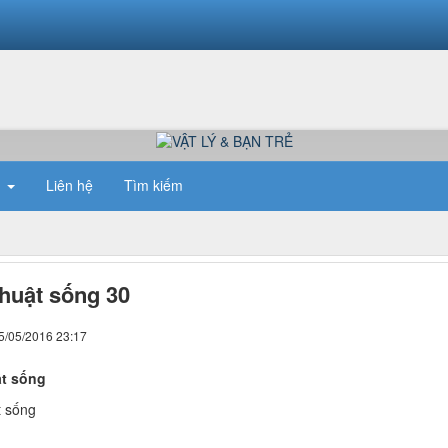
n
Liên hệ
Tìm kiếm
huật sống 30
5/05/2016 23:17
t sống
t sống