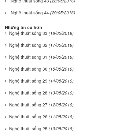
Nghệ thuật sống 43
(28/05/2016)
Nghệ thuật sống 44
(29/05/2016)
Những tin cũ hơn
Nghệ thuật sống 33
(18/05/2016)
Nghệ thuật sống 32
(17/05/2016)
Nghệ thuật sống 31
(16/05/2016)
Nghệ thuật sống 30
(15/05/2016)
Nghệ thuật sống 29
(14/05/2016)
Nghệ thuật sống 28
(13/05/2016)
Nghệ thuật sống 27
(12/05/2016)
Nghệ thuật sống 26
(11/05/2016)
Nghệ thuật sống 25
(10/05/2016)