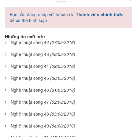
Bạn cần đăng nhập với tư cách là
Thành viên chính thức
để có thể bình luận
Những tin mới hơn
Nghệ thuật sống 42
(27/05/2016)
Nghệ thuật sống 43
(28/05/2016)
Nghệ thuật sống 44
(29/05/2016)
Nghệ thuật sống 45
(30/05/2016)
Nghệ thuật sống 46
(31/05/2016)
Nghệ thuật sống 47
(02/06/2016)
Nghệ thuật sống 48
(03/06/2016)
Nghệ thuật sống 49
(04/06/2016)