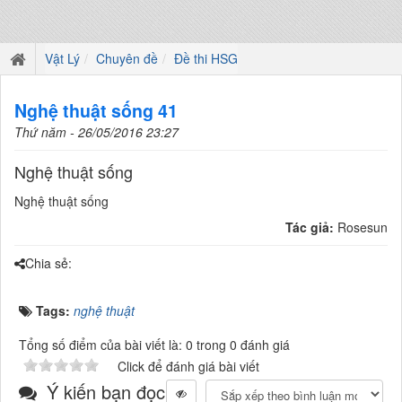
Vật Lý
Chuyên đề
Đề thi HSG
Nghệ thuật sống 41
Thứ năm - 26/05/2016 23:27
Nghệ thuật sống
Nghệ thuật sống
Tác giả:
Rosesun
Chia sẻ:
Tags:
nghệ thuật
Tổng số điểm của bài viết là: 0 trong 0 đánh giá
Click để đánh giá bài viết
Ý kiến bạn đọc