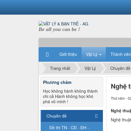
Be all you can be !
Giới thiệu
Vật Lý
Thành viê
Trang nhất
Vật Lý
Chuyên đề
Phương châm
Nghệ t
Học không hành không thành
chi cả Hành không học khó
Thứ năm - 0
phá vô minh !
Nghệ thuậ
Chuyên đề
Nghệ thuậ
Đề thi TN - CĐ - ĐH -