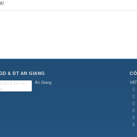
6)
GD & ĐT AN GIANG
CÔ
An Giang
VẬT