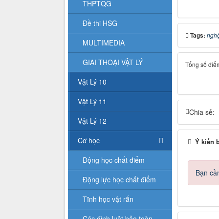
THPTQG
Đề thi HSG
Tags:
nghệ
MULTIMEDIA
GIAI THOẠI VẬT LÝ
Tổng số điểm
Vật Lý 10
Vật Lý 11
Chia sẻ:
Vật Lý 12
Cơ học
Ý kiến 
Động học chất điểm
Bạn cần
Động lực học chất điểm
Tĩnh học vật rắn
Các định luật bảo toàn