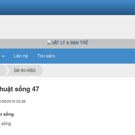
n
Liên hệ
Tìm kiếm
Đề thi HSG
huật sống 47
2/06/2016 03:36
t sống
t sống