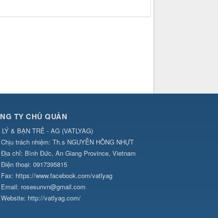
NG TY CHỦ QUẢN
 LÝ & BẠN TRẺ - AG
(
VATLYAG
)
Chịu trách nhiệm:
Th.s NGUYỄN HỒNG NHỰT
Địa chỉ:
Bình Đức, An Giang Province, Vietnam
Điện thoại:
0917395815
Fax:
https://www.facebook.com/vatlyag
Email:
rosesunvn@gmail.com
Website:
http://vatlyag.com/