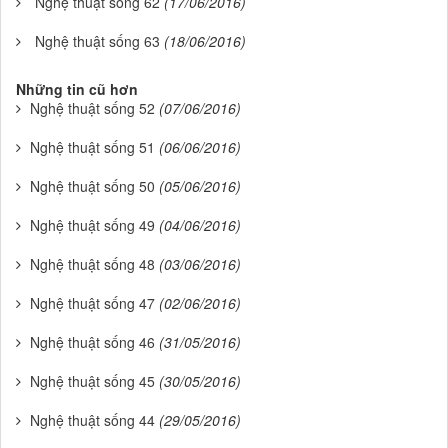
Nghệ thuật sống 62
(17/06/2016)
Nghệ thuật sống 63
(18/06/2016)
Những tin cũ hơn
Nghệ thuật sống 52
(07/06/2016)
Nghệ thuật sống 51
(06/06/2016)
Nghệ thuật sống 50
(05/06/2016)
Nghệ thuật sống 49
(04/06/2016)
Nghệ thuật sống 48
(03/06/2016)
Nghệ thuật sống 47
(02/06/2016)
Nghệ thuật sống 46
(31/05/2016)
Nghệ thuật sống 45
(30/05/2016)
Nghệ thuật sống 44
(29/05/2016)