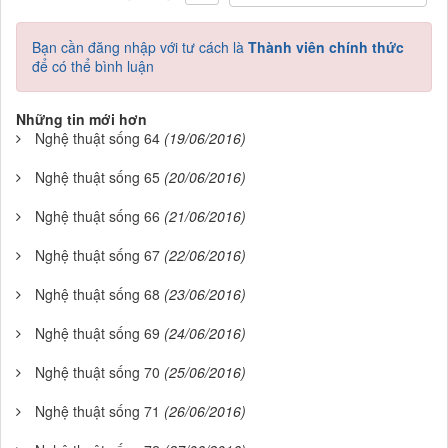
Bạn cần đăng nhập với tư cách là
Thành viên chính thức
để có thể bình luận
Những tin mới hơn
Nghệ thuật sống 64
(19/06/2016)
Nghệ thuật sống 65
(20/06/2016)
Nghệ thuật sống 66
(21/06/2016)
Nghệ thuật sống 67
(22/06/2016)
Nghệ thuật sống 68
(23/06/2016)
Nghệ thuật sống 69
(24/06/2016)
Nghệ thuật sống 70
(25/06/2016)
Nghệ thuật sống 71
(26/06/2016)