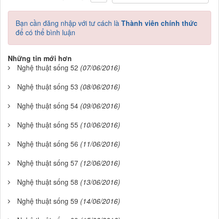
Bạn cần đăng nhập với tư cách là
Thành viên chính thức
để có thể bình luận
Những tin mới hơn
Nghệ thuật sống 52
(07/06/2016)
Nghệ thuật sống 53
(08/06/2016)
Nghệ thuật sống 54
(09/06/2016)
Nghệ thuật sống 55
(10/06/2016)
Nghệ thuật sống 56
(11/06/2016)
Nghệ thuật sống 57
(12/06/2016)
Nghệ thuật sống 58
(13/06/2016)
Nghệ thuật sống 59
(14/06/2016)