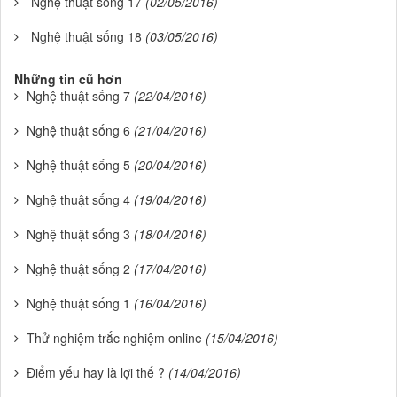
Nghệ thuật sống 17
(02/05/2016)
Nghệ thuật sống 18
(03/05/2016)
Những tin cũ hơn
Nghệ thuật sống 7
(22/04/2016)
Nghệ thuật sống 6
(21/04/2016)
Nghệ thuật sống 5
(20/04/2016)
Nghệ thuật sống 4
(19/04/2016)
Nghệ thuật sống 3
(18/04/2016)
Nghệ thuật sống 2
(17/04/2016)
Nghệ thuật sống 1
(16/04/2016)
Thử nghiệm trắc nghiệm online
(15/04/2016)
Điểm yếu hay là lợi thế ?
(14/04/2016)