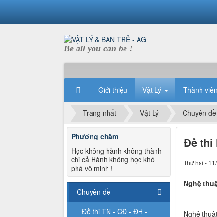
Be all you can be !
Giới thiệu
Vật Lý
Thành viê
Trang nhất
Vật Lý
Chuyên đề
Phương châm
Đề thi
Học không hành không thành
chi cả Hành không học khó
Thứ hai - 11
phá vô minh !
Nghệ thuậ
Chuyên đề
Đề thi TN - CĐ - ĐH -
Nghệ thuậ