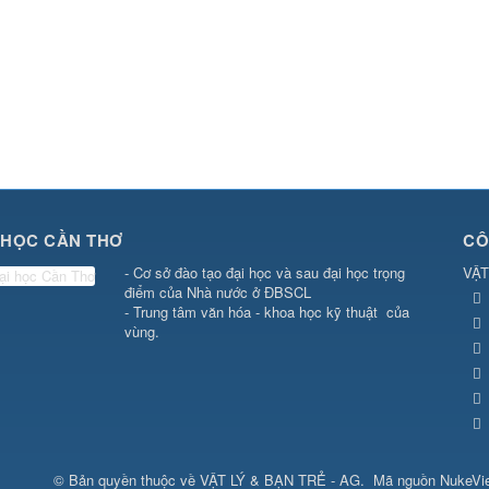
 HỌC CẦN THƠ
CÔ
- Cơ sở đào tạo đại học và sau đại học trọng
VẬT
điểm của Nhà nước ở ĐBSCL
- Trung tâm văn hóa - khoa học kỹ thuật của
vùng.
© Bản quyền thuộc về
VẬT LÝ & BẠN TRẺ - AG
.
Mã nguồn
NukeVi