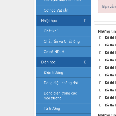
Bạn cần
Cơ học Vật rắn
Nhiệt học
Chất khí
Những tin
Đề thi
Chất rắn và Chất lỏng
Đề thi
Cơ sở NĐLH
Đề thi
Đề thi
Điện học
Đề thi
Điện trường
Đề thi
Dòng điện không đổi
Đề thi
Đề thi
Dòng điện trong các
Đề thi
môi trường
Đề thi
Từ trường
Những tin