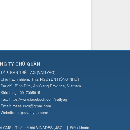
NG TY CHỦ QUẢN
 LÝ & BẠN TRẺ - AG
(
VATLYAG
)
Chịu trách nhiệm:
Th.s NGUYỄN HỒNG NHỰT
Địa chỉ:
Bình Đức, An Giang Province, Vietnam
Điện thoại:
0917395815
Fax:
https://www.facebook.com/vatlyag
Email:
rosesunvn@gmail.com
Website:
http://vatlyag.com/
et CMS
.
Thiết kế bởi
VINADES.,JSC
.
|
Điều khoản