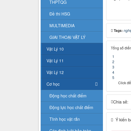
THPTQG
Đề thi HSG
MULTIMEDIA
Tags:
nghệ
GIAI THOẠI VẬT LÝ
Tổng số điểm
Vật Lý 10
1
Vật Lý 11
2
3
Vật Lý 12
4
5
Click để
Cơ học
Động học chất điểm
Chia sẻ:
Động lực học chất điểm
Tĩnh học vật rắn
Ý kiến b
Các định luật bảo toàn