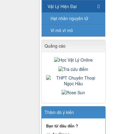
Vật Lý Hiện Đại
Hạt nhân nguyên tử
Vi mô vĩ mô
Quảng cáo
Thăm dò ý kiến
Bạn từ đâu đến ?