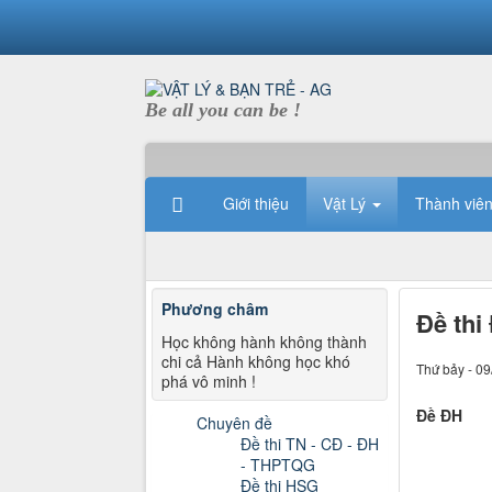
Be all you can be !
Giới thiệu
Vật Lý
Thành viê
Phương châm
Đề thi
Học không hành không thành
chi cả Hành không học khó
Thứ bảy - 09
phá vô minh !
Đề ĐH
Chuyên đề
Đề thi TN - CĐ - ĐH
- THPTQG
Đề thi HSG