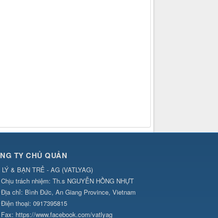
NG TY CHỦ QUẢN
 LÝ & BẠN TRẺ - AG
(
VATLYAG
)
Chịu trách nhiệm:
Th.s NGUYỄN HỒNG NHỰT
Địa chỉ:
Bình Đức, An Giang Province, Vietnam
Điện thoại:
0917395815
Fax:
https://www.facebook.com/vatlyag