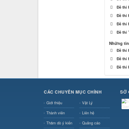
Đề thi
Đề thi
Đề thi
Đề thi
Những tin
Đề thi
Đề thi
Đề thi
CÁC CHUYÊN MỤC CHÍNH
SỞ 
Giới thiệu
Vật Lý
Thành viên
Liên hệ
Thăm dò ý kiến
Quảng cáo