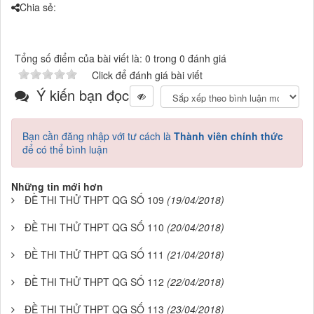
Chia sẻ:
Tổng số điểm của bài viết là: 0 trong 0 đánh giá
Click để đánh giá bài viết
Ý kiến bạn đọc
Bạn cần đăng nhập với tư cách là
Thành viên chính thức
để có thể bình luận
Những tin mới hơn
ĐỀ THI THỬ THPT QG SỐ 109
(19/04/2018)
ĐỀ THI THỬ THPT QG SỐ 110
(20/04/2018)
ĐỀ THI THỬ THPT QG SỐ 111
(21/04/2018)
ĐỀ THI THỬ THPT QG SỐ 112
(22/04/2018)
ĐỀ THI THỬ THPT QG SỐ 113
(23/04/2018)