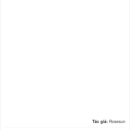
Tác giả:
Rosesun