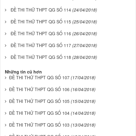
ĐỀ THI THỬ THPT QG SỐ 114
(24/04/2018)
ĐỀ THI THỬ THPT QG SỐ 115
(25/04/2018)
ĐỀ THI THỬ THPT QG SỐ 116
(26/04/2018)
ĐỀ THI THỬ THPT QG SỐ 117
(27/04/2018)
ĐỀ THI THỬ THPT QG SỐ 118
(28/04/2018)
Những tin cũ hơn
ĐỀ THI THỬ THPT QG SỐ 107
(17/04/2018)
ĐỀ THI THỬ THPT QG SỐ 106
(16/04/2018)
ĐỀ THI THỬ THPT QG SỐ 105
(15/04/2018)
ĐỀ THI THỬ THPT QG SỐ 104
(14/04/2018)
ĐỀ THI THỬ THPT QG SỐ 103
(13/04/2018)