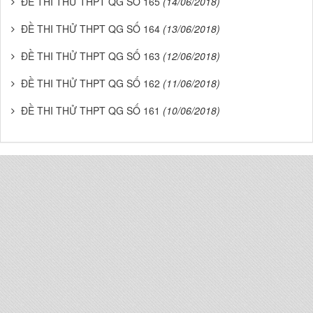
ĐỀ THI THỬ THPT QG SỐ 165
(14/06/2018)
ĐỀ THI THỬ THPT QG SỐ 164
(13/06/2018)
ĐỀ THI THỬ THPT QG SỐ 163
(12/06/2018)
ĐỀ THI THỬ THPT QG SỐ 162
(11/06/2018)
ĐỀ THI THỬ THPT QG SỐ 161
(10/06/2018)