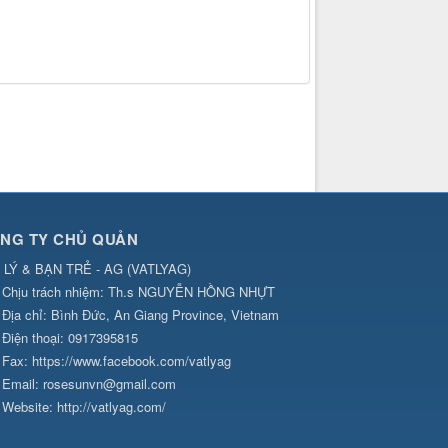
NG TY CHỦ QUẢN
 LÝ & BẠN TRẺ - AG
(
VATLYAG
)
Chịu trách nhiệm:
Th.s NGUYỄN HỒNG NHỰT
Địa chỉ:
Bình Đức, An Giang Province, Vietnam
Điện thoại:
0917395815
Fax:
https://www.facebook.com/vatlyag
Email:
rosesunvn@gmail.com
Website:
http://vatlyag.com/