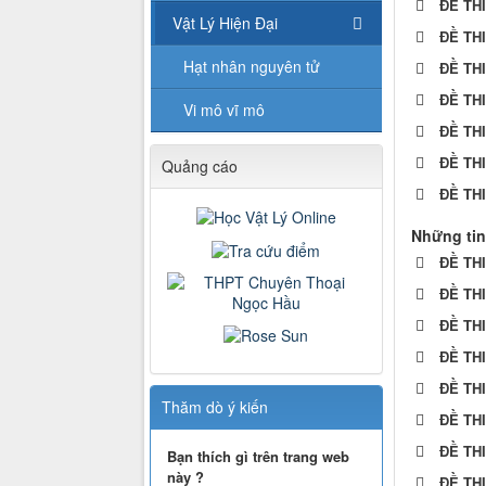
ĐỀ TH
Vật Lý Hiện Đại
ĐỀ TH
Hạt nhân nguyên tử
ĐỀ TH
ĐỀ TH
Vi mô vĩ mô
ĐỀ TH
ĐỀ TH
Quảng cáo
ĐỀ TH
Những tin
ĐỀ TH
ĐỀ TH
ĐỀ TH
ĐỀ TH
ĐỀ TH
Thăm dò ý kiến
ĐỀ TH
ĐỀ TH
Bạn thích gì trên trang web
này ?
ĐỀ TH