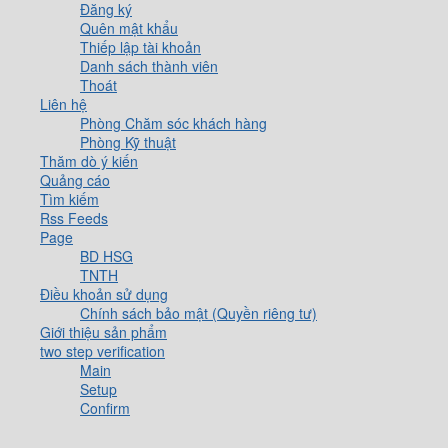
Đăng ký
Quên mật khẩu
Thiếp lập tài khoản
Danh sách thành viên
Thoát
Liên hệ
Phòng Chăm sóc khách hàng
Phòng Kỹ thuật
Thăm dò ý kiến
Quảng cáo
Tìm kiếm
Rss Feeds
Page
BD HSG
TNTH
Điều khoản sử dụng
Chính sách bảo mật (Quyền riêng tư)
Giới thiệu sản phẩm
two step verification
Main
Setup
Confirm