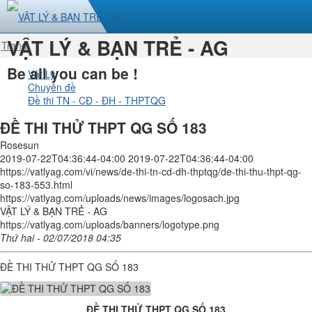
VẬT LÝ & BẠN TRẺ - AG
Trang
nhất
Be all you can be !
Vật Lý
Chuyên đề
Đề thi TN - CĐ - ĐH - THPTQG
ĐỀ THI THỬ THPT QG SỐ 183
Rosesun
2019-07-22T04:36:44-04:00
2019-07-22T04:36:44-04:00
https://vatlyag.com/vi/news/de-thi-tn-cd-dh-thptqg/de-thi-thu-thpt-qg-
so-183-553.html
https://vatlyag.com/uploads/news/images/logosach.jpg
VẬT LÝ & BẠN TRẺ - AG
https://vatlyag.com/uploads/banners/logotype.png
Thứ hai - 02/07/2018 04:35
ĐỀ THI THỬ THPT QG SỐ 183
ĐỀ THI THỬ THPT QG SỐ 183