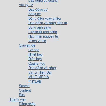
Các dụng cụ quang
Vật Lý 12
Dao động cơ
Sóng cơ
Dòng điện xoay chiều
Dao động và sóng điện từ
Sóng ánh sáng
Lượng tử ánh sáng
Hạt nhân nguyên tử
Vi mô vĩ mô
Chuyên đề
Cơ học
Nhiệt học
Điện học
Quang học
Dao động và sóng
Vật Lý Hiện Đại
MULTIMEDIA
PHYLAB
Search
Content
Rss
Thành viên
Đăng nhập