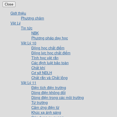
Close
Giới thiệu
Phương châm
Vật Lý
Tin tức
NBK
Phương pháp dạy học
Vật Lý 10
Động học chất điểm
Động lực học chất điểm
Tĩnh học vật rắn
Các định luật bảo toàn
Chất khí
Cơ sở NĐLH
Chất rắn và Chất lỏng
Vật Lý 11
Điện tích điện trường
Dòng điện không đổi
Dòng điện trong các môi trường
Từ trường
Cảm ứng điện từ
Khúc xạ ánh sáng