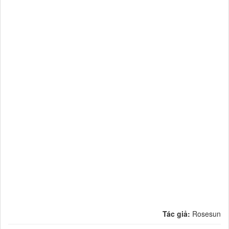
Tác giả:
Rosesun