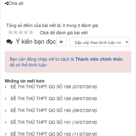
Chia sẻ:
Tổng số điểm của bài viết là: 0 trong 0 đánh giá
Click để đánh giá bài viết
Ý kiến bạn đọc
Bạn cần đăng nhập với tư cách là
Thành viên chính thức
để có thể bình luận
Những tin mới hơn
ĐỀ THI THỬ THPT QG SỐ 188
(07/07/2018)
ĐỀ THI THỬ THPT QG SỐ 189
(08/07/2018)
ĐỀ THI THỬ THPT QG SỐ 190
(09/07/2018)
ĐỀ THI THỬ THPT QG SỐ 191
(10/07/2018)
ĐỀ THI THỬ THPT QG SỐ 192
(11/07/2018)