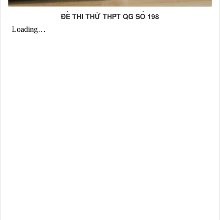
ĐỀ THI THỬ THPT QG SỐ 198