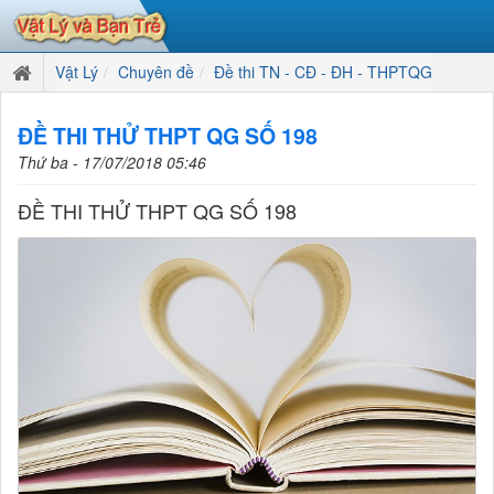
Vật Lý
Chuyên đề
Đề thi TN - CĐ - ĐH - THPTQG
ĐỀ THI THỬ THPT QG SỐ 198
Thứ ba - 17/07/2018 05:46
ĐỀ THI THỬ THPT QG SỐ 198