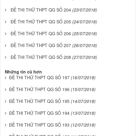
ĐỀ THI THỬ THPT QG SỐ 204
(23/07/2018)
ĐỀ THI THỬ THPT QG SỐ 205
(24/07/2018)
ĐỀ THI THỬ THPT QG SỐ 206
(25/07/2018)
ĐỀ THI THỬ THPT QG SỐ 207
(26/07/2018)
ĐỀ THI THỬ THPT QG SỐ 208
(27/07/2018)
Những tin cũ hơn
ĐỀ THI THỬ THPT QG SỐ 197
(16/07/2018)
ĐỀ THI THỬ THPT QG SỐ 196
(15/07/2018)
ĐỀ THI THỬ THPT QG SỐ 195
(14/07/2018)
ĐỀ THI THỬ THPT QG SỐ 194
(13/07/2018)
ĐỀ THI THỬ THPT QG SỐ 193
(12/07/2018)