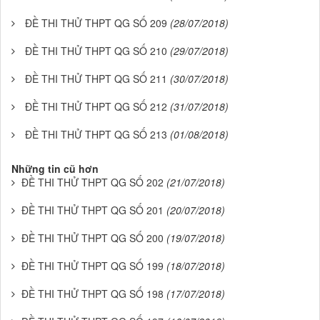
ĐỀ THI THỬ THPT QG SỐ 209
(28/07/2018)
ĐỀ THI THỬ THPT QG SỐ 210
(29/07/2018)
ĐỀ THI THỬ THPT QG SỐ 211
(30/07/2018)
ĐỀ THI THỬ THPT QG SỐ 212
(31/07/2018)
ĐỀ THI THỬ THPT QG SỐ 213
(01/08/2018)
Những tin cũ hơn
ĐỀ THI THỬ THPT QG SỐ 202
(21/07/2018)
ĐỀ THI THỬ THPT QG SỐ 201
(20/07/2018)
ĐỀ THI THỬ THPT QG SỐ 200
(19/07/2018)
ĐỀ THI THỬ THPT QG SỐ 199
(18/07/2018)
ĐỀ THI THỬ THPT QG SỐ 198
(17/07/2018)