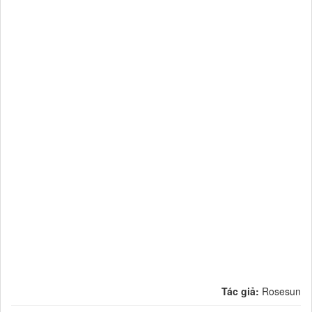
Tác giả:
Rosesun