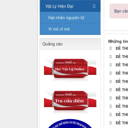
Vật Lý Hiện Đại
Bạn cần
Hạt nhân nguyên tử
Vi mô vĩ mô
Những tin
Quảng cáo
ĐỀ TH
ĐỀ TH
ĐỀ TH
ĐỀ TH
ĐỀ TH
ĐỀ TH
ĐỀ TH
ĐỀ TH
ĐỀ TH
ĐỀ TH