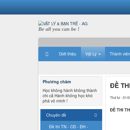
Be all you can be !
Giới thiệu
Vật Lý
Thành viê
Phương châm
ĐỀ TH
Học không hành không thành
chi cả Hành không học khó
Thứ tư - 01/
phá vô minh !
ĐỀ THI T
Chuyên đề
Đề thi TN - CĐ - ĐH -