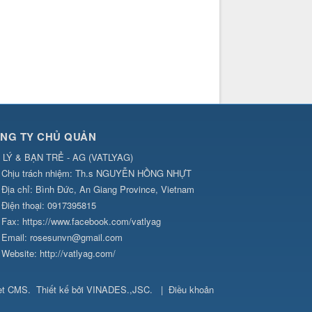
NG TY CHỦ QUẢN
 LÝ & BẠN TRẺ - AG
(
VATLYAG
)
Chịu trách nhiệm:
Th.s NGUYỄN HỒNG NHỰT
Địa chỉ:
Bình Đức, An Giang Province, Vietnam
Điện thoại:
0917395815
Fax:
https://www.facebook.com/vatlyag
Email:
rosesunvn@gmail.com
Website:
http://vatlyag.com/
et CMS
.
Thiết kế bởi
VINADES.,JSC
.
|
Điều khoản