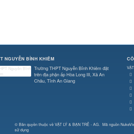
T NGUYỄN BỈNH KHIÊM
CÔ
VẬT
Trường THPT Nguyễn Bỉnh Khiêm đặt
trên địa phận ấp Hòa Long III, Xã An
Châu, Tỉnh An Giang
© Bản quyền thuộc về
VẬT LÝ & BẠN TRẺ - AG
.
Mã nguồn
NukeVi
sử dụng