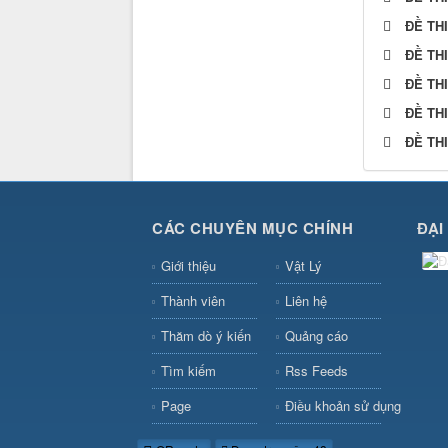
ĐỀ TH
ĐỀ TH
ĐỀ TH
ĐỀ TH
ĐỀ TH
CÁC CHUYÊN MỤC CHÍNH
ĐẠI
Giới thiệu
Vật Lý
Thành viên
Liên hệ
Thăm dò ý kiến
Quảng cáo
Tìm kiếm
Rss Feeds
Page
Điều khoản sử dụng