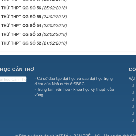
(25/02/2018)
I THỬ THPT QG SỐ 56
(24/02/2018)
I THỬ THPT QG SỐ 55
(23/02/2018)
I THỬ THPT QG SỐ 54
(22/02/2018)
I THỬ THPT QG SỐ 53
(21/02/2018)
I THỬ THPT QG SỐ 52
 HỌC CẦN THƠ
CÔ
- Cơ sở đào tạo đại học và sau đại học trọng
VẬT
điểm của Nhà nước ở ĐBSCL
- Trung tâm văn hóa - khoa học kỹ thuật của
vùng.
© Bản quyền thuộc về
VẬT LÝ & BẠN TRẺ - AG
.
Mã nguồn
NukeVi