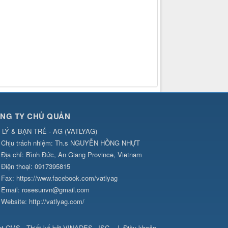
NG TY CHỦ QUẢN
 LÝ & BẠN TRẺ - AG
(
VATLYAG
)
Chịu trách nhiệm:
Th.s NGUYỄN HỒNG NHỰT
Địa chỉ:
Bình Đức, An Giang Province, Vietnam
Điện thoại:
0917395815
Fax:
https://www.facebook.com/vatlyag
Email:
rosesunvn@gmail.com
Website:
http://vatlyag.com/
et CMS
.
Thiết kế bởi
VINADES.,JSC
.
|
Điều khoản