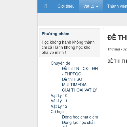
Giới thiệu
Vật Lý
Thành viê
Phương châm
ĐỀ TH
Học không hành không thành
chi cả Hành không học khó
Thứ sáu - 02
phá vô minh !
ĐỀ THI T
Chuyên đề
Đề thi TN - CĐ - ĐH
- THPTQG
Đề thi HSG
MULTIMEDIA
GIAI THOẠI VẬT LÝ
Vật Lý 10
Vật Lý 11
Vật Lý 12
Cơ học
Động học chất điểm
Động lực học chất