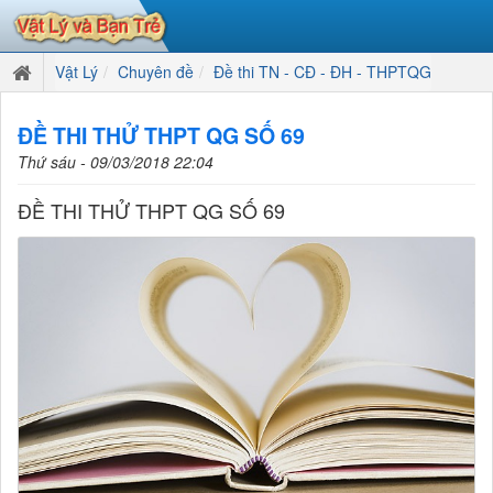
Vật Lý
Chuyên đề
Đề thi TN - CĐ - ĐH - THPTQG
ĐỀ THI THỬ THPT QG SỐ 69
Thứ sáu - 09/03/2018 22:04
ĐỀ THI THỬ THPT QG SỐ 69