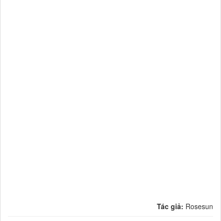
Tác giả:
Rosesun