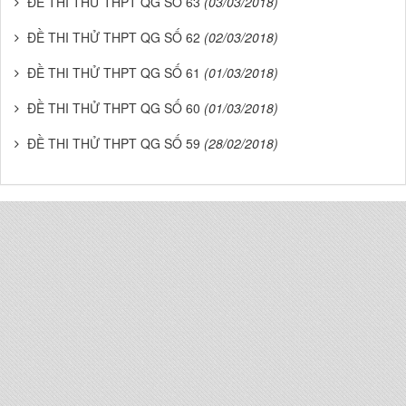
ĐỀ THI THỬ THPT QG SỐ 63
(03/03/2018)
ĐỀ THI THỬ THPT QG SỐ 62
(02/03/2018)
ĐỀ THI THỬ THPT QG SỐ 61
(01/03/2018)
ĐỀ THI THỬ THPT QG SỐ 60
(01/03/2018)
ĐỀ THI THỬ THPT QG SỐ 59
(28/02/2018)