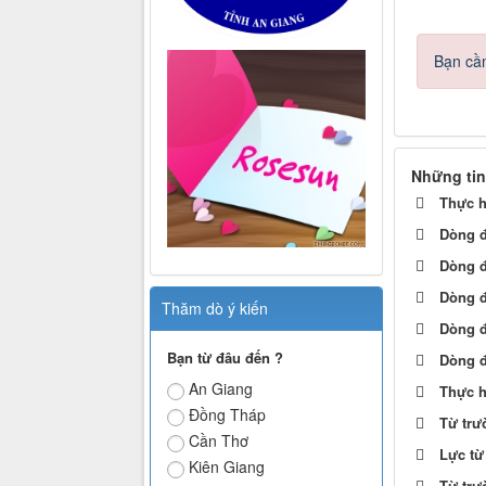
Bạn cần
Những tin
Thực h
Dòng đ
Dòng đ
Dòng đ
Thăm dò ý kiến
Dòng đ
Bạn từ đâu đến ?
Dòng đ
An Giang
Thực h
Đồng Tháp
Từ trư
Cần Thơ
Lực từ
Kiên Giang
Từ trư