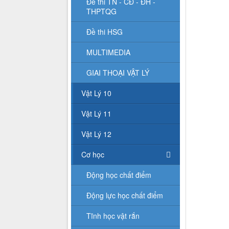
Đề thi TN - CĐ - ĐH -
THPTQG
Đề thi HSG
MULTIMEDIA
GIAI THOẠI VẬT LÝ
Vật Lý 10
Vật Lý 11
Vật Lý 12
Cơ học
Động học chất điểm
Động lực học chất điểm
Tĩnh học vật rắn