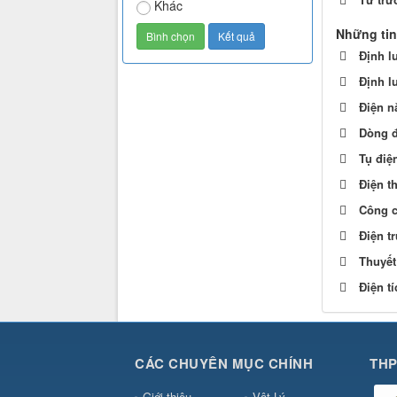
Khác
Những tin
Định l
Định l
Điện n
Dòng đ
Tụ điệ
Điện th
Công c
Điện t
Thuyết 
Điện t
CÁC CHUYÊN MỤC CHÍNH
THP
Giới thiệu
Vật Lý