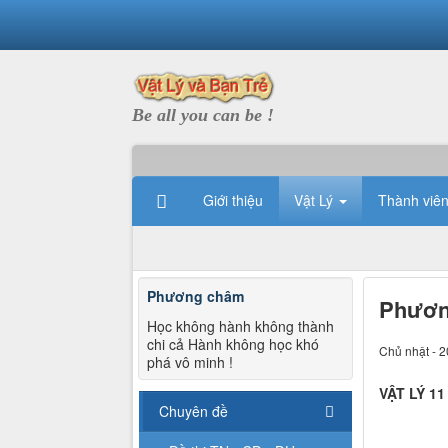
Be all you can be !
Giới thiệu
Vật Lý
Thành viê
Phương châm
Phương
Học không hành không thành
chi cả Hành không học khó
Chủ nhật - 2
phá vô minh !
VẬT LÝ 11
Chuyên đề