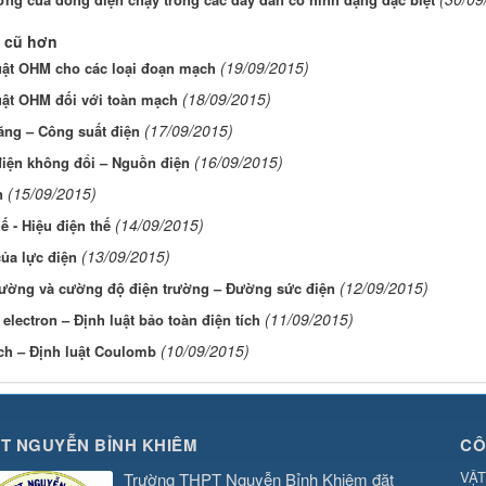
 cũ hơn
(19/09/2015)
uật OHM cho các loại đoạn mạch
(18/09/2015)
uật OHM đối với toàn mạch
(17/09/2015)
ăng – Công suất điện
(16/09/2015)
iện không đổi – Nguồn điện
(15/09/2015)
n
(14/09/2015)
ế - Hiệu điện thế
(13/09/2015)
ủa lực điện
(12/09/2015)
rường và cường độ điện trường – Đường sức điện
(11/09/2015)
electron – Định luật bảo toàn điện tích
(10/09/2015)
ích – Định luật Coulomb
T NGUYỄN BỈNH KHIÊM
CÔ
VẬT
Trường THPT Nguyễn Bỉnh Khiêm đặt