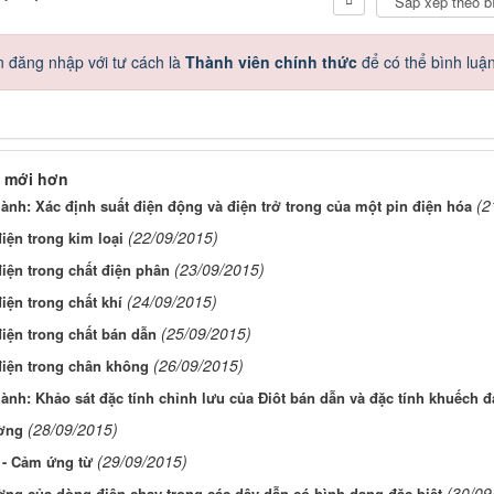
 đăng nhập với tư cách là
Thành viên chính thức
để có thể bình luậ
 mới hơn
(2
ành: Xác định suất điện động và điện trở trong của một pin điện hóa
(22/09/2015)
iện trong kim loại
(23/09/2015)
iện trong chất điện phân
(24/09/2015)
iện trong chất khí
(25/09/2015)
iện trong chất bán dẫn
(26/09/2015)
iện trong chân không
ành: Khảo sát đặc tính chỉnh lưu của Điôt bán dẫn và đặc tính khuếch đạ
(28/09/2015)
ờng
(29/09/2015)
 - Cảm ứng từ
(30/09
ờng của dòng điện chạy trong các dây dẫn có hình dạng đặc biệt