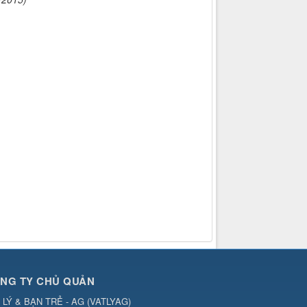
NG TY CHỦ QUẢN
 LÝ & BẠN TRẺ - AG
(
VATLYAG
)