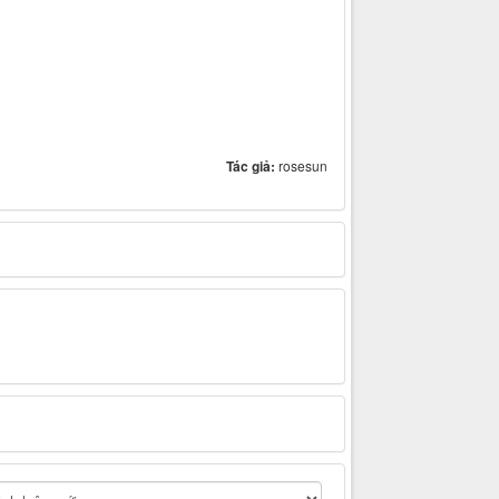
Tác giả:
rosesun