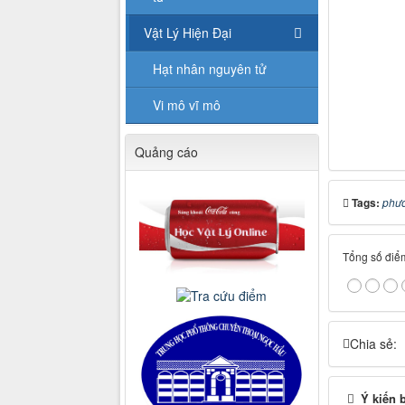
Vật Lý Hiện Đại
Hạt nhân nguyên tử
Vi mô vĩ mô
Quảng cáo
Tags:
phư
Tổng số điểm
Chia sẻ:
Ý kiến 