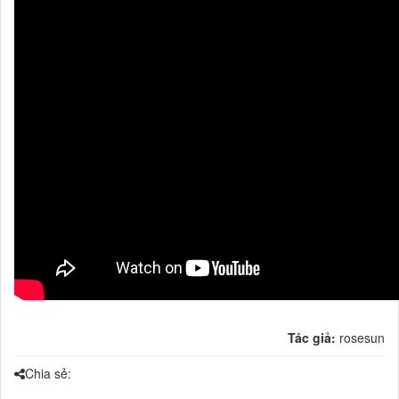
Tác giả:
rosesun
Chia sẻ: