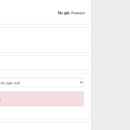
Tác giả:
Rosesun
n