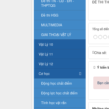
Đề thi TN - CĐ - ĐH -
ĐỀ THI T
THPTQG
Đề thi HSG
MULTIMEDIA
Tổng số điểm
GIAI THOẠI VẬT LÝ
Vật Lý 10
Chia sẻ:
Vật Lý 11
Vật Lý 12
Ý kiến 
Cơ học
Bạn cần
Động học chất điểm
Động lực học chất điểm
Tĩnh học vật rắn
Những tin