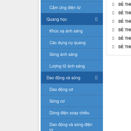
ĐỀ TH
Cảm ứng điện từ
ĐỀ TH
Quang học
ĐỀ TH
ĐỀ TH
Khúc xạ ánh sáng
ĐỀ TH
Các dụng cụ quang
ĐỀ TH
Sóng ánh sáng
Lượng tử ánh sáng
Dao động và sóng
Dao động cơ
Sóng cơ
Dòng điện xoay chiều
Dao động và sóng điện
từ