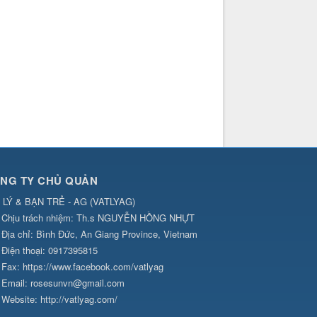
NG TY CHỦ QUẢN
 LÝ & BẠN TRẺ - AG
(
VATLYAG
)
Chịu trách nhiệm:
Th.s NGUYỄN HỒNG NHỰT
Địa chỉ:
Bình Đức, An Giang Province, Vietnam
Điện thoại:
0917395815
Fax:
https://www.facebook.com/vatlyag
Email:
rosesunvn@gmail.com
Website:
http://vatlyag.com/