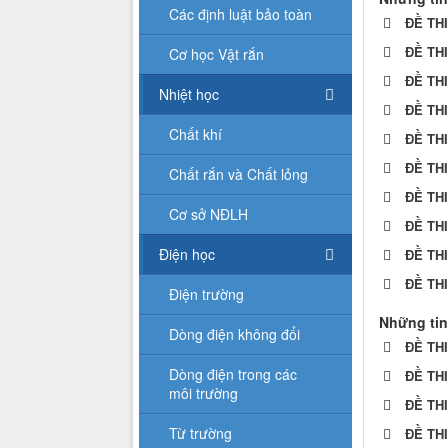
Các định luật bảo toàn
ĐỀ TH
ĐỀ TH
Cơ học Vật rắn
ĐỀ TH
Nhiệt học
ĐỀ TH
Chất khí
ĐỀ TH
ĐỀ TH
Chất rắn và Chất lỏng
ĐỀ TH
Cơ sở NĐLH
ĐỀ TH
Điện học
ĐỀ TH
ĐỀ TH
Điện trường
Những tin
Dòng điện không đổi
ĐỀ TH
Dòng điện trong các
ĐỀ TH
môi trường
ĐỀ TH
Từ trường
ĐỀ TH