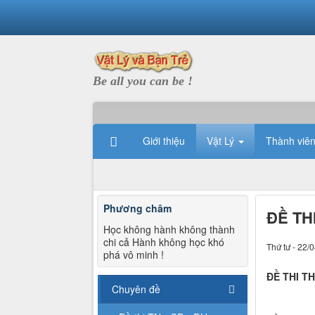
Be all you can be !
Giới thiệu
Vật Lý
Thành viê
Phương châm
ĐỀ TH
Học không hành không thành
chi cả Hành không học khó
Thứ tư - 22/
phá vô minh !
ĐỀ THI T
Chuyên đề