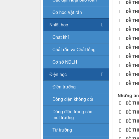
ĐỀ TH
ĐỀ TH
Cơ học Vật rắn
ĐỀ TH
Nhiệt học
ĐỀ TH
Chất khí
ĐỀ TH
ĐỀ TH
Chất rắn và Chất lỏng
ĐỀ TH
Cơ sở NĐLH
ĐỀ TH
Điện học
ĐỀ TH
ĐỀ TH
Điện trường
Những tin
Dòng điện không đổi
ĐỀ TH
Dòng điện trong các
ĐỀ TH
môi trường
ĐỀ TH
Từ trường
ĐỀ TH
ĐỀ TH