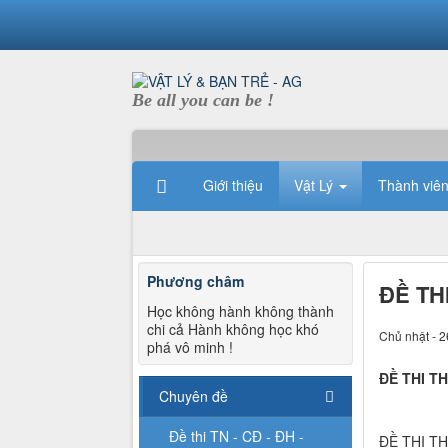
Be all you can be !
Giới thiệu
Vật Lý
Thành viê
Phương châm
ĐỀ TH
Học không hành không thành
chi cả Hành không học khó
Chủ nhật - 2
phá vô minh !
ĐỀ THI T
Chuyên đề
Đề thi TN - CĐ - ĐH -
ĐỀ THI T