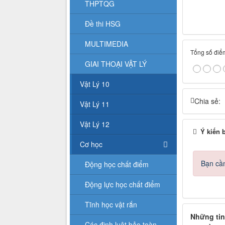
THPTQG
Đề thi HSG
MULTIMEDIA
Tổng số điểm
GIAI THOẠI VẬT LÝ
Vật Lý 10
Chia sẻ:
Vật Lý 11
Vật Lý 12
Ý kiến 
Cơ học
Bạn cần
Động học chất điểm
Động lực học chất điểm
Tĩnh học vật rắn
Những tin
Các định luật bảo toàn