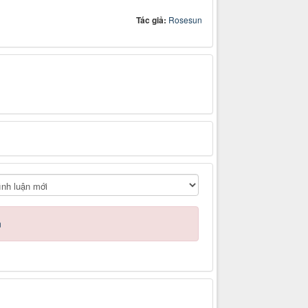
Tác giả:
Rosesun
n