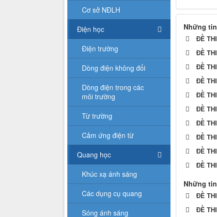
Cơ sở NĐLH
Những tin
Điện học
ĐỀ TH
Điện trường
ĐỀ TH
ĐỀ TH
Dòng điện không đổi
ĐỀ TH
Dòng điện trong các
ĐỀ TH
môi trường
ĐỀ TH
Từ trường
ĐỀ TH
Cảm ứng điện từ
ĐỀ TH
ĐỀ TH
Quang học
ĐỀ TH
Khúc xạ ánh sáng
Những tin
Các dụng cụ quang
ĐỀ TH
ĐỀ TH
Sóng ánh sáng