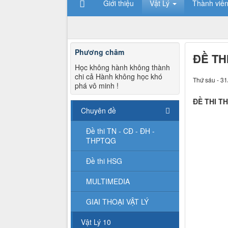
Giới thiệu
Vật Lý
Thành viê
Phương châm
ĐỀ TH
Học không hành không thành
chi cả Hành không học khó
Thứ sáu - 31
phá vô minh !
ĐỀ THI T
Chuyên đề
Đề thi TN - CĐ - ĐH -
THPTQG
Đề thi HSG
MULTIMEDIA
GIAI THOẠI VẬT LÝ
Vật Lý 10