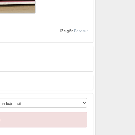
Tác giả:
Rosesun
n