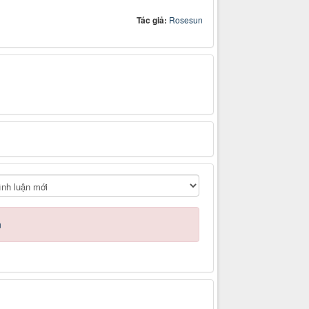
Tác giả:
Rosesun
n