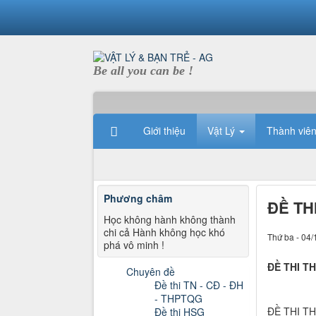
Be all you can be !
Giới thiệu
Vật Lý
Thành viê
Phương châm
ĐỀ TH
Học không hành không thành
chi cả Hành không học khó
Thứ ba - 04/
phá vô minh !
ĐỀ THI T
Chuyên đề
Đề thi TN - CĐ - ĐH
- THPTQG
ĐỀ THI T
Đề thi HSG