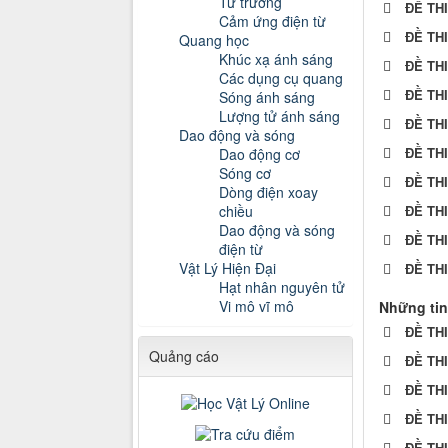
Từ trường
ĐỀ TH
Cảm ứng điện từ
ĐỀ TH
Quang học
Khúc xạ ánh sáng
ĐỀ TH
Các dụng cụ quang
ĐỀ TH
Sóng ánh sáng
Lượng tử ánh sáng
ĐỀ TH
Dao động và sóng
ĐỀ TH
Dao động cơ
Sóng cơ
ĐỀ TH
Dòng điện xoay
ĐỀ TH
chiều
Dao động và sóng
ĐỀ TH
điện từ
Vật Lý Hiện Đại
ĐỀ TH
Hạt nhân nguyên tử
Vi mô vĩ mô
Những tin
ĐỀ TH
Quảng cáo
ĐỀ TH
ĐỀ TH
ĐỀ TH
ĐỀ TH