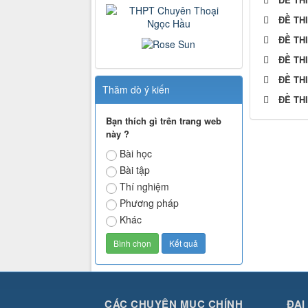
ĐỀ TH
ĐỀ TH
ĐỀ TH
ĐỀ TH
Thăm dò ý kiến
ĐỀ TH
Bạn thích gì trên trang web
này ?
Bài học
Bài tập
Thí nghiệm
Phương pháp
Khác
CÁC CHUYÊN MỤC CHÍNH
ĐẠI