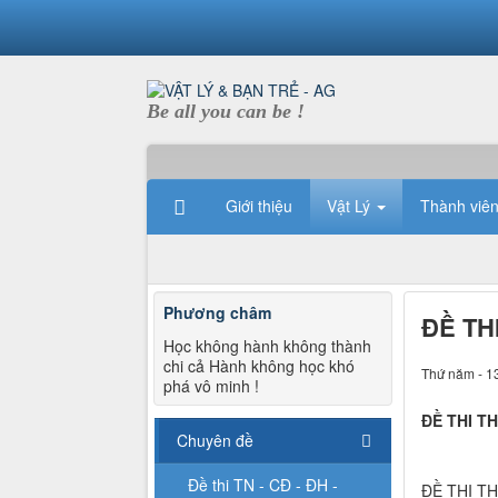
Be all you can be !
Giới thiệu
Vật Lý
Thành viê
Phương châm
ĐỀ TH
Học không hành không thành
chi cả Hành không học khó
Thứ năm - 1
phá vô minh !
ĐỀ THI T
Chuyên đề
Đề thi TN - CĐ - ĐH -
ĐỀ THI T