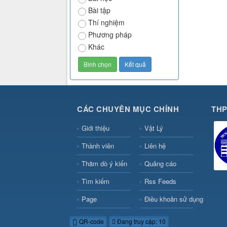
Bài tập
Thí nghiệm
Phương pháp
Khác
CÁC CHUYÊN MỤC CHÍNH
THP
Giới thiệu
Vật Lý
Thành viên
Liên hệ
Thăm dò ý kiến
Quảng cáo
Tìm kiếm
Rss Feeds
Page
Điều khoản sử dụng
QR-code
Đang truy cập: 10