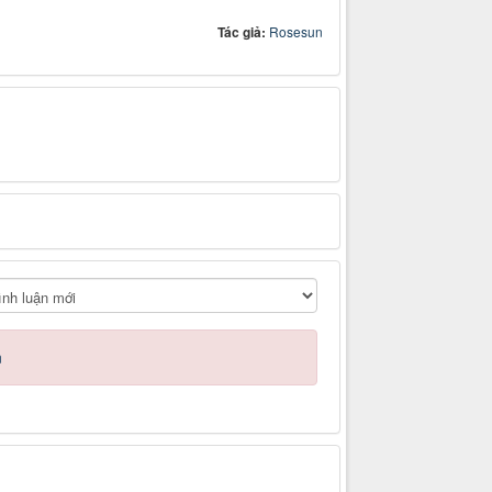
Tác giả:
Rosesun
n