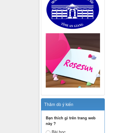
Thăm dò ý kiến
Bạn thích gì trên trang web
này ?
Bài học