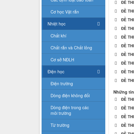
ĐỀ TH
ĐỀ TH
Cơ học Vật rắn
ĐỀ TH
Nhiệt học
ĐỀ TH
Chất khí
ĐỀ TH
ĐỀ TH
Chất rắn và Chất lỏng
ĐỀ TH
Cơ sở NĐLH
ĐỀ TH
Điện học
ĐỀ TH
ĐỀ TH
Điện trường
Những tin
Dòng điện không đổi
ĐỀ TH
Dòng điện trong các
ĐỀ TH
môi trường
ĐỀ TH
Từ trường
ĐỀ TH
ĐỀ TH