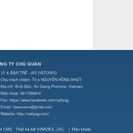
NG TY CHỦ QUẢN
 LÝ & BẠN TRẺ - AG
(
VATLYAG
)
Chịu trách nhiệm:
Th.s NGUYỄN HỒNG NHỰT
Địa chỉ:
Bình Đức, An Giang Province, Vietnam
Điện thoại:
0917395815
Fax:
https://www.facebook.com/vatlyag
Email:
rosesunvn@gmail.com
Website:
http://vatlyag.com/
et CMS
.
Thiết kế bởi
VINADES.,JSC
.
|
Điều khoản