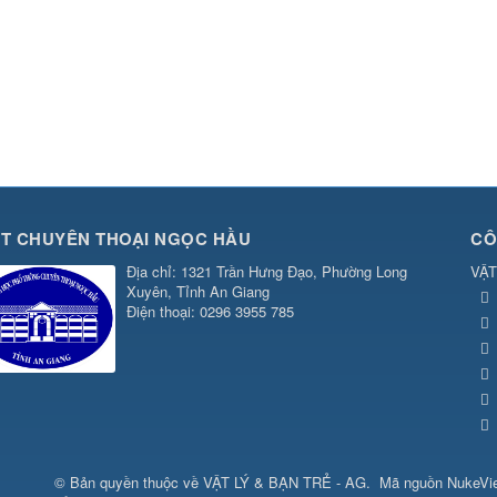
T CHUYÊN THOẠI NGỌC HẦU
CÔ
Địa chỉ
: 1321 Trần Hưng Đạo, Phường Long
VẬT
Xuyên, Tỉnh An Giang
Điện thoại
: 0296 3955 785
© Bản quyền thuộc về
VẬT LÝ & BẠN TRẺ - AG
.
Mã nguồn
NukeVi