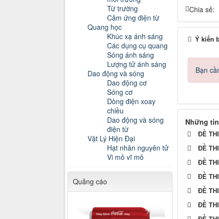
Từ trường
Chia sẻ:
Cảm ứng điện từ
Quang học
Khúc xạ ánh sáng
Ý kiến 
Các dụng cụ quang
Sóng ánh sáng
Lượng tử ánh sáng
Bạn cần
Dao động và sóng
Dao động cơ
Sóng cơ
Dòng điện xoay
chiều
Dao động và sóng
Những tin
điện từ
ĐỀ TH
Vật Lý Hiện Đại
Hạt nhân nguyên tử
ĐỀ TH
Vi mô vĩ mô
ĐỀ TH
ĐỀ TH
Quảng cáo
ĐỀ TH
ĐỀ TH
ĐỀ TH