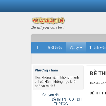
Be all you can be !
Giới thiệu
Vật Lý
Thành viê
Phương châm
ĐỀ TH
Học không hành không thành
chi cả Hành không học khó
Thứ sáu - 07
phá vô minh !
ĐỀ THI T
Chuyên đề
Đề thi TN - CĐ - ĐH
- THPTQG