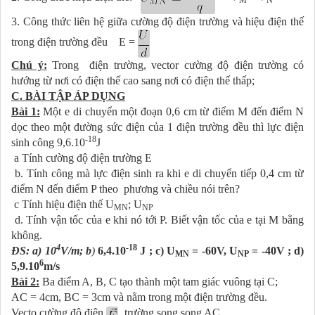
M
N
3. Công thức liên hệ giữa cường độ điện trường và hiệu điện thế
trong điện trường đều E =
Chú ý:
Trong điện trường, vector cường độ điện trường có
hướng từ nơi có điện thế cao sang nơi có điện thế thấp;
C. BÀI TẬP ÁP DỤNG
Bài 1:
Một e di chuyển một đoạn 0,6 cm từ điểm M đến điểm N
dọc theo một đường sức điện của 1 điện trường đều thì lực điện
-18
sinh công 9,6.10
J
a Tính cường độ điện trường E
b. Tính công mà lực điện sinh ra khi e di chuyển tiếp 0,4 cm từ
điểm N đến điểm P theo phương và chiều nói trên?
c Tính hiệu điện thế U
; U
MN
NP
d. Tính vận tốc của e khi nó tới P. Biết vận tốc của e tại M bằng
không.
4
-18
ĐS: a) 10
V/m; b
)
6,4.10
J ; c) U
= -60V, U
= -40V ; d)
MN
NP
6
5,9.10
m/s
Bài 2:
Ba điểm A, B, C tạo thành một tam giác vuông tại C;
AC = 4cm, BC = 3cm và nằm trong một điện trường đều.
Vecto cường độ điện
trường song song AC,