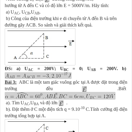
hướng từ A đến C và có độ lớn E = 5000V/m. Hãy tính:
a) U
, U
,U
.
AC
CB
AB
b) Công của điện trường khi e di chuyển từ A đến B và trên
đường gãy ACB. So sánh và giải thích kết quả.
ĐS: a) U
= 200V; U
= 0; U
= 200V. b)
AC
BC
AB
Bài 3:
ABC là một tam giác vuông góc tại A được đặt trong điện
trường đều
.Biết
a). Tìm U
,U
và độ lớn
.
AC
BA
-10
b). Đặt thêm ở C một điện tích q = 9.10
C.Tính cường độ điện
trường tổng hợp tại A.