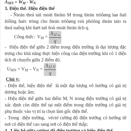
A
= W
- W
MN
M
N
3.
Điện thế. Hiệu điện thế
- Ñieän theá taïi moät ñieåm M trong ñieän tröôøng laø ñaïi
löôïng ñaëc tröng cho ñieän tröôøng veà phöông dieän taïo ra
theá naêng khi ñaët taïi ñoù moät ñieän tích q.
Công thức: V
=
M
- Hiệu điện thế giữa 2 điểm trong điện trường là đại lượng đặc
trưng cho khả năng thực hiện công của điện trường khi có 1 điện
tích di chuyển giữa 2 điểm đó.
U
= V
– V
=
MN
M
N
Chú ý:
- Điện thế, hiệu điện thế là một đại lượng vô hướng có giá trị
dương hoặc âm;
- Hiệu điện thế giữa hai điểm M, N trong điện trường có giá trị
xác định còn điện thế tại một điểm trong điện trường có giá trị
phụ thuộc vào vị trí ta chọn làm gốc điện thế.
- Trong điện trường, véctơ cường độ điện trường có hướng từ
nơi có điện thế cao sang nơi có điện thế thấp;
4. Liên hệ giữa cường độ điện trường và hiệu điện thế