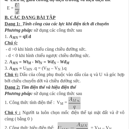
E =
B. CÁC DẠNG BÀI TẬP
Dạng 1:
Tính công của các lực khi điện tích di chuyển
Phương pháp:
sử dụng các công thức sau
1.
A
= qEd
MN
Chú ý:
- d >0 khi hình chiếu cùng chiều đường sức.
- d < 0 khi hình chiếu ngược chiều đường sức.
2.
A
= Wt
- Wt
= Wđ
- Wđ
MN
M
N
N
M
3.
A
=
U
.q = (V
– V
).q
MN
MN
M
N
C
hú ý:
Dấu của công phụ thuộc vào dấu của q và U và góc hợp
bởi chiều chuyển dời và chiều đường sức.
Dạng 2:
Tìm điện thế và hiệu điện thế
Phương pháp:
sử dụng các công thức sau
1. Công thức tính điện thế : V
=
M
Chú ý :
Người ta luôn chọn mốc điện thế tại mặt đất và ở vô
cùng ( bằng 0 )
2. Công thức hiệu điện thế:
= V
– V