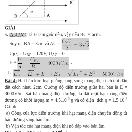
GIẢI
a.
là ½ tam giác đều, vậy nếu BC = 6cm.
Suy ra: BA = 3cm và AC =
U
= U
= 120V, U
= 0
BA
BC
AC
E =
.
b.
Bài 4:
Hai bản kim loại phẳng song song mang điện tích trái dấu
đặt cách nhau 2cm. Cường độ điện trường giữa hai bản là E =
3000V/m. Sát bản mang điện dương, ta đặt một hạt mang điện
-6
-2
dương có khối lượng m = 4,5.10
g và có điện tích q = 1,5.10
C.tính
a) Công của lực điện trường khi hạt mang điện chuyển động từ
bản dương sang bản âm.
b) Vận tốc của hạt mang điện khi nó đập vào bản âm.
4