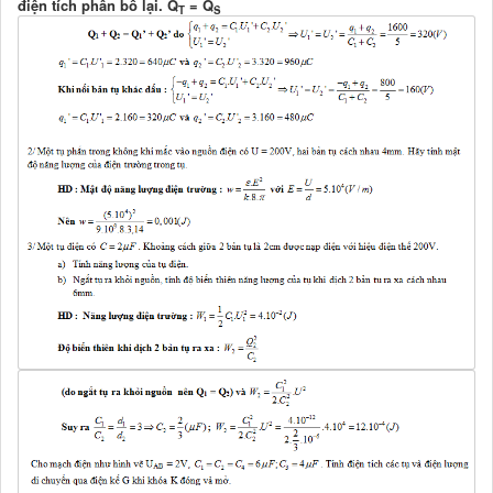
điện tích phân bố lại. Q
= Q
T
S