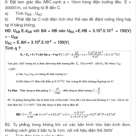
5/ Đặt tam giác đều ABC cạnh a = 10cm trong điện trường đều E =
3000V/m, có hướng từ B đến C.
a) Tính U
, U
AB
AC
b) Phải đặt tại C một điện tích như thế nào để điệnt rường tổng hợp
tại H bằng không.
3
-2
HD: U
E.d
với BA = HB nên U
=E.HB = 3.10
.5.10
= 150(V)
AB
AB
BA
= - U
AB
3
-2
U
= E.AH = 3.10
.5.10
= 150(V)
AC
Tính q ?
B2. Tụ phẳng trong không khí có các bản hình tròn bán kính 6cm,
khoảng cách giữa 2 bản tụ là 1cm, nối với hiệu điện thế 300V
a) Tính điện tích q của tụ điện.