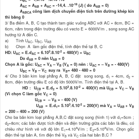
BC
-18
A
= A
+ A
= -14,4. .10
(J) ( do A
= 0)
AC
AB
AC
AB
A
công làm dịch chuyển điện tích trên đường khép kín
ABCA
thì bằng 0
3/ Ba điểm A, B, C tạo thành tam giác vuông ABC với AC = 8cm, BC =
6cm, nằm trong điện trường đều có vecto E = 6000V/m , song song AC
hướng từ A đến C.
a) Tính U
, U
, U
AC
BC
AB
b) Chọn A làm gốc điện thế, tính điện thế tại B, C
3
-2
HD: U
= E.d
= 6.10
.8.10
= 480(V) = U
AC
AC
BC
Do d
= 0 nên U
= 0
AB
AB
Chọn A là gốc: U
= V
– V
(V
= 0) nên : U
= – V
= - 480(V)
AC
A
B
A
AC
B
U
= V
– V
suy ra V
= 480 - 480 = 0
BC
B
C
B
4/ Cho 3 bản kim loại phẳng A, B, C đặt song song, d
= 4cm, d
=
1
2
8cm, điện trường đều E có độ lớn 5000V/m. Tính điện thế tại A, B.
3
-2
HD : U
= E.d
= 5.10
.8.10
= 400(V) mà U
= V
– V
CB
2
CB
C
B
(Vì chọn C làm gốc V­­
= 0)
C
U
= – V
= - 400 (V)
CB
B
3
-2
U
= E.d
= 5.10
.4.10
= 200(V) mà V
= U
+ V
AB
1
A
AB
B
= 200 – 400 = 200 (V)
Cho ba bản kim loại phẳng A,B,C đặt song song (hình 1) với d
=5cm ;
1
d
=8cm; các bản được tích điện và điện trường giữa các bản là đều, có
2
4
4
chiều như hình vẽ với độ lớn E
=4.10
V/m ; E
=5.10
V/m. Chọn gốc
1
2
điện thế tại bản A, tìm điện thế V
và V
của hai bản B,C ?
B
C