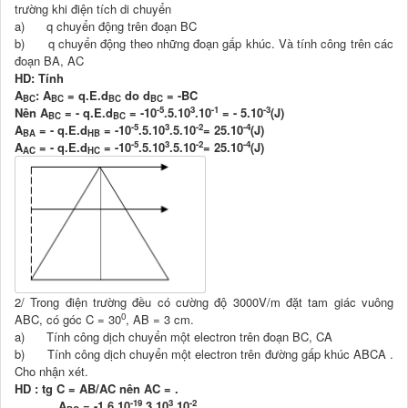
trường khi điện tích di chuyển
a) q chuyển động trên đoạn BC
b) q chuyển động theo những đoạn gấp khúc. Và tính công trên các
đoạn BA, AC
HD: Tính
A
: A
= q.E.d
do d
= -BC
BC
BC
BC
BC
-5
3
-1
-3
Nên A
= - q.E.d
= -10
.5.10
.10
= - 5.10
(J)
BC
BC
-5
3
-2
-4
A
= - q.E.d
= -10
.5.10
.5.10
= 25.10
(J)
BA
HB
-5
3
-2
-4
A
= - q.E.d
= -10
.5.10
.5.10
= 25.10
(J)
AC
HC
2/ Trong điện trường đều có cường độ 3000V/m đặt tam giác vuông
0
ABC, có góc C = 30
, AB = 3 cm.
a) Tính công dịch chuyển một electron trên đoạn BC, CA
b) Tính công dịch chuyển một electron trên đường gấp khúc ABCA .
Cho nhận xét.
HD : tg C = AB/AC nên AC = .
-19
3
-2
A
= -1,6.10
.3.10
.10