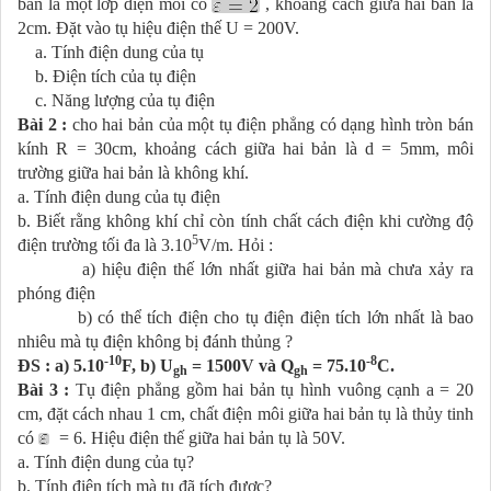
bản là một lớp điện môi có
, khoảng cách giữa hai bản là
2cm. Đặt vào tụ hiệu điện thế U = 200V.
a. Tính điện dung của tụ
b. Điện tích của tụ điện
c. Năng lượng của tụ điện
Bài 2 :
cho hai bản của một tụ điện phẳng có dạng hình tròn bán
kính R = 30cm, khoảng cách giữa hai bản là d = 5mm, môi
trường giữa hai bản là không khí.
a. Tính điện dung của tụ điện
b. Biết rằng không khí chỉ còn tính chất cách điện khi cường độ
5
điện trường tối đa là 3.10
V/m. Hỏi :
a) hiệu điện thế lớn nhất giữa hai bản mà chưa xảy ra
phóng điện
b) có thể tích điện cho tụ điện điện tích lớn nhất là bao
nhiêu mà tụ điện không bị đánh thủng ?
-10
-8
ĐS : a) 5.10
F, b) U
= 1500V và Q
= 75.10
C.
gh
gh
Bài 3 :
Tụ điện phẳng gồm hai bản tụ hình vuông cạnh a = 20
cm, đặt cách nhau 1 cm, chất điện môi giữa hai bản tụ là thủy tinh
có
= 6. Hiệu điện thế giữa hai bản tụ là 50V.
a. Tính điện dung của tụ?
b. Tính điện tích mà tụ đã tích được?