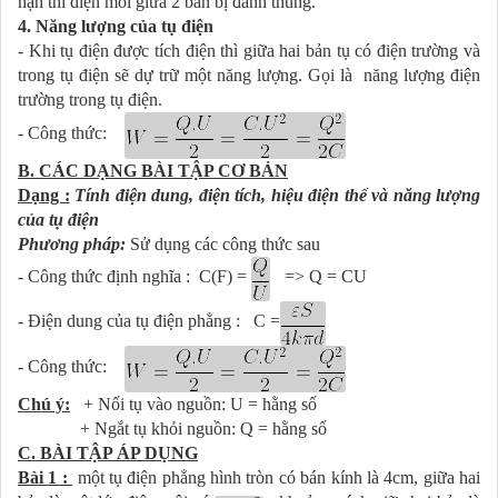
hạn thì điện môi giữa 2 bản bị đánh thủng.
4. Năng lượng của tụ điện
- Khi tụ điện được tích điện thì giữa hai bản tụ có điện trường và
trong tụ điện sẽ dự trữ một năng lượng. Gọi là năng lượng điện
trường trong tụ điện.
- Công thức:
B. CÁC DẠNG BÀI TẬP CƠ BẢN
Dạng :
Tính điện dung, điện tích, hiệu điện thế và năng lượng
của tụ điện
Phương pháp:
Sử dụng các công thức sau
- Công thức định nghĩa : C(F) =
=> Q = CU
- Điện dung của tụ điện phẳng : C =
- Công thức:
Chú ý:
+ Nối tụ vào nguồn: U = hằng số
+ Ngắt tụ khỏi nguồn: Q = hằng số
C. BÀI TẬP ÁP DỤNG
Bài 1 :
một tụ điện phẳng hình tròn có bán kính là 4cm, giữa hai