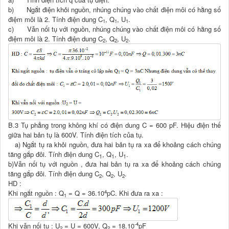
b) Ngắt điện khỏi nguồn, nhúng chúng vào chất điện môi có hằng số
điệm môi là 2. Tính điện dung C
, Q
, U
.
1
1
1
c) Vẫn nối tụ với nguồn, nhúng chúng vào chất điện môi có hằng số
điệm môi là 2. Tính điện dung C
, Q
, U
.
2
2
2
B.3 Tụ phẳng trong không khí có điện dung C = 600 pF. Hiệu điện thế
giữa hai bản tụ là 600V. Tính điện tích của tụ.
a) Ngắt tụ ra khỏi nguồn, đưa hai bản tụ ra xa để khoảng cách chúng
tăng gắp đôi. Tính điện dung C
, Q
, U
.
1
1
1
b)Vẫn nối tụ với nguồn , đưa hai bản tụ ra xa để khoảng cách chúng
tăng gắp đôi. Tính điện dung C
, Q
, U
.
2
2
2
HD :
4
Khi ngắt nguồn : Q
= Q = 36.10
pC. Khi đưa ra xa :
1
-4
Khi vẫn nối tụ : U
= U = 600V, Q
= 18.10
pF
2
2