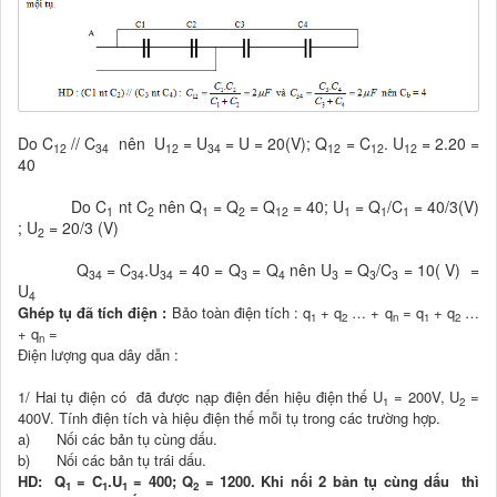
Do C
// C
nên U
= U
= U = 20(V); Q
= C
. U
= 2.20 =
12
34
12
34
12
12
12
40
Do C
nt C
nên Q
= Q
= Q
= 40; U
= Q
/C
= 40/3(V)
1
2
1
2
12
1
1
1
; U
= 20/3 (V)
2
Q
= C
.U
= 40 = Q
= Q
nên U
= Q
/C
= 10( V) =
34
34
34
3
4
3
3
3
U
4
Ghép tụ đã tích điện :
Bảo toàn điện tích : q
+ q
… + q
= q
+ q
…
1
2
n
1
2
+ q
=
n
Điện lượng qua dây dẫn :
1/ Hai tụ điện có đã được nạp điện đến hiệu điện thế U
= 200V, U
=
1
2
400V. Tính điện tích và hiệu điện thế mỗi tụ trong các trường hợp.
a) Nối các bản tụ cùng dấu.
b) Nối các bản tụ trái dấu.
HD: Q
= C
.U
= 400; Q
= 1200. Khi nối 2 bản tụ cùng dấu thì
1
1
1
2