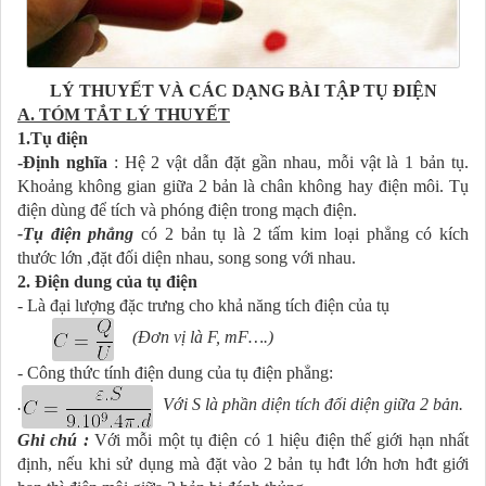
LÝ THUYẾT VÀ CÁC DẠNG BÀI TẬP TỤ ĐIỆN
A. TÓM TẮT LÝ THUYẾT
1.Tụ điện
-Định nghĩa
: Hệ 2 vật dẫn đặt gần nhau, mỗi vật là 1 bản tụ.
Khoảng không gian giữa 2 bản là chân không hay điện môi. Tụ
điện dùng để tích và phóng điện trong mạch điện.
-Tụ điện phẳng
có 2 bản tụ là 2 tấm kim loại phẳng có kích
thước lớn ,đặt đối diện nhau, song song với nhau.
2. Điện dung của tụ điện
- Là đại lượng đặc trưng cho khả năng tích điện của tụ
(Đơn vị là F, mF….)
- Công thức tính điện dung của tụ điện phẳng:
.
Với S là phần diện tích đối diện giữa 2 bản.
Ghi chú :
Với mỗi một tụ điện có 1 hiệu điện thế giới hạn nhất
định, nếu khi sử dụng mà đặt vào 2 bản tụ hđt lớn hơn hđt giới