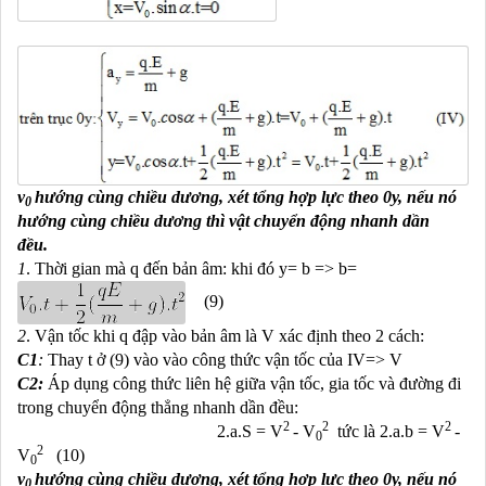
v
hướng cùng chiều dương, xét tổng hợp lực theo 0y, nếu nó
0
hướng cùng chiều dương thì vật chuyển động nhanh dần
đều.
1
. Thời gian mà q đến bản âm: khi đó y= b => b=
(9)
2
.
Vận tốc khi q đập vào bản âm là V xác định theo 2 cách:
C1
:
Thay t ở (9) vào vào công thức vận tốc của IV=> V
C2:
Áp dụng công thức liên hệ giữa vận tốc, gia tốc và đường đi
trong chuyển động thẳng nhanh dần đều:
2
2
2
2.a.S = V
- V
tức là 2.a.b = V
-
0
2
V
(10)
0
v
hướng cùng chiều dương, xét tổng hợp lực theo 0y, nếu nó
0