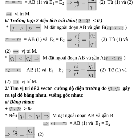
= AB (1) và E
= E
(2) Từ (1) và (2)
1
2
vị trí M.
b/ Trường hợp 2 điện tích trái dấu:(
< 0 )
*
M đặt ngoài đoạn AB và gần B(
)
= AB (1) và
E
= E
(2)
Từ (1) và
1
2
(2)
vị trí M.
*
M đặt ngoài đoạn AB và gần A(
)
= AB (1) và
E
= E
(2)
Từ (1) và
1
2
(2)
vị trí M.
2/ Tìm vị trí để 2 vectơ cường độ điện trường do
gây
ra tại đó bằng nhau, vuông góc nhau:
a/ Bằng nhau:
+
> 0:
* Nếu
M đặt ngoài đoạn AB và gần B
= AB (1) và
E
= E
1
2
(2)