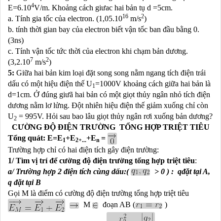
4
E=6.10
V/m. Khoảng cách giưac hai bản tụ d =5cm.
16
2
a. Tính gia tốc của electron. (1,05.10
m/s
)
b. tính thời gian bay của electron biết vận tốc ban đầu bằng 0.
(3ns)
c. Tính vận tốc tức thời của electron khi chạm bản dương.
7
2
(3,2.10
m/s
)
5:
Giữa hai bản kim loại đặt song song nằm ngang tích điện trái
dấu có một hiệu điện thế U
=1000V khoảng cách giữa hai bản là
1
d=1cm. Ở đúng giưã hai bản có một giọt thủy ngân nhỏ tích điện
dương nằm lơ lửng. Đột nhiên hiệu điện thế giảm xuống chỉ còn
U
= 995V. Hỏi sau bao lâu giọt thủy ngân rơi xuống bản dương?
2
CƯỜNG ĐỘ ĐIỆN TRƯỜNG TỔNG HỢP TRIỆT TIÊU
Tổng quát: E=E
+E
+E
=
1
2+...
n
Trường hợp chỉ có hai điện tích gây điện trường:
1/ Tìm vị trí để cường độ điện trường tổng hợp triệt tiêu
:
a/ Trường hợp 2 điện tích cùng dấu:(
> 0 ) : q
đặt tại A,
q
đặt tại B
Gọi M là điểm có cường độ điện trường tổng hợp triệt tiêu
M
đoạn AB (
)