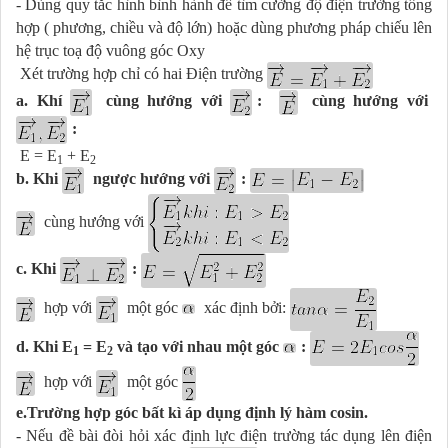
- Dùng quy tắc hình bình hành để tìm cường độ điện trường tổng
hợp ( phương, chiều và độ lớn) hoặc dùng phương pháp chiếu lên
hệ trục toạ độ vuông góc Oxy
Xét trường hợp chỉ có hai Điện trường
a. Khí
cùng hướng với
:
cùng hướng với
:
E = E
+ E
1
2
b. Khi
ngược hướng với
:
cùng hướng với
c. Khi
:
hợp với
một góc
xác định bởi:
d. Khi E
= E
và tạo với nhau một góc
:
1
2
hợp với
một góc
e.Trường hợp góc bất kì áp dụng định lý hàm cosin.
- Nếu đề bài đòi hỏi xác định lực điện trường tác dụng lên điện