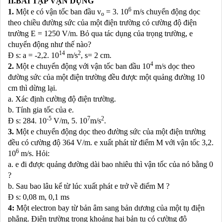
II.BÀI TẬP VẬN DỤNG
6
1.
Một e có vận tốc ban đầu v
= 3. 10
m/s chuyển động dọc
o
theo chiều đường sức của một điện trường có cường độ điện
trường E = 1250 V/m. Bỏ qua tác dụng của trọng trường, e
chuyển động như thế nào?
14
2
Đ s: a = -2,2. 10
m/s
, s= 2 cm.
4
2.
Một e chuyển động với vận tốc ban đầu 10
m/s dọc theo
đường sức của một điện trường đều được một quảng đường 10
cm thì dừng lại.
a. Xác định cường độ điện trường.
b. Tính gia tốc của e.
-5
7
2
Đ s: 284. 10
V/m, 5. 10
m/s
.
3.
Một e chuyển động dọc theo đường sức của một điện trường
đều có cường độ 364 V/m. e xuất phát từ điểm M với vận tốc 3,2.
6
10
m/s. Hỏi:
a. e đi được quảng đường dài bao nhiêu thì vận tốc của nó bằng 0
?
b. Sau bao lâu kể từ lúc xuất phát e trở về điểm M ?
Đ s: 0,08 m, 0,1 ms
4:
Một electron bay từ bản âm sang bản dương của một tụ điện
phẳng. Điện trường trong khoảng hai bản tụ có cường độ