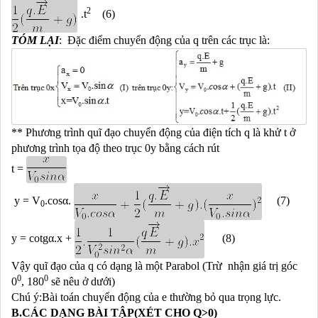
2
.t
(6)
TÓM LẠI
: Đặc điểm chuyển động của q trên các trục là:
** Phương trình quĩ đạo chuyển động của điện tích q là
khử t ở
phương trình tọa độ theo trục 0y bằng cách rút
t =
y = V
.cos
α
.
(7)
0
y = cotg
α
.x +
(8)
Vậy quĩ đạo của q có dạng là một Parabol (Trừ nhận giá trị góc
0
0
0
, 180
sẽ nêu ở dưới)
Chú ý:Bài toán chuyển động của e thường bỏ qua trọng lực.
B.CÁC DẠNG BÀI TẬP(XÉT CHO Q>0)