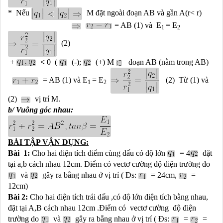
* Nếu
M đặt ngoài đoạn AB và gần A(r< r)
= AB (1) và
E
= E
1
2
(2)
+
<
0 (
(-);
(+)
M
đoạn AB (nằm trong AB)
= AB (1) và
E
= E
(2)
Từ (1) và
1
2
(2)
vị trí M.
b/ Vuông góc nhau:
BÀI TẬP VẬN DỤNG:
Bài 1:
Cho hai điện tích điểm cùng dấu có độ lớn
= 4
đặt
tại a,b cách nhau 12cm. Điểm có vectơ cường độ điện trường do
và
gây ra bằng nhau ở vị trí ( Đs:
= 24cm,
=
12cm)
Bài 2:
Cho hai điện tích trái dấu ,có độ lớn điện tích bằng nhau,
đặt tại A,B cách nhau 12cm .Điểm có vectơ cường độ điện
trường do
và
gây ra bằng nhau ở vị trí ( Đs:
=
=