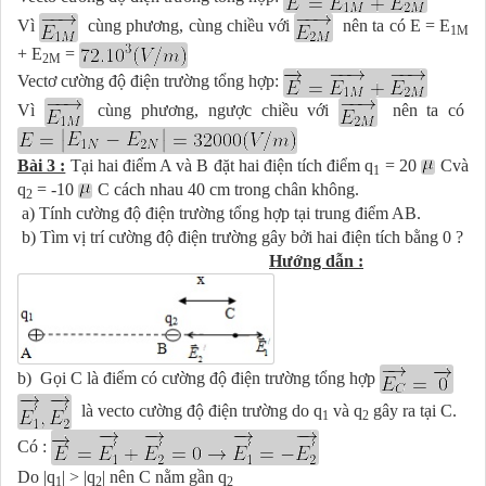
Vì
cùng phương, cùng chiều với
nên ta có E = E
1M
+ E
=
2M
Vectơ cường độ điện trường tổng hợp:
Vì
cùng phương, ngược chiều với
nên ta có
Bài 3 :
Tại hai điểm A và B đặt hai điện tích điểm q
= 20
Cvà
1
q
= -10
C
cách nhau 40 cm trong chân không.
2
a) Tính cường độ điện trường tổng hợp tại trung điểm AB.
b) Tìm vị trí cường độ điện trường gây bởi hai điện tích bằng 0 ?
Hướng dẫn :
b) Gọi C là điểm có cường độ điện trường tổng hợp
là vecto
cường độ điện trường
do q
và q
gây ra tại C.
1
2
Có :
Do
|q
|
> |q
| nên C nằm gần q
1
2
2