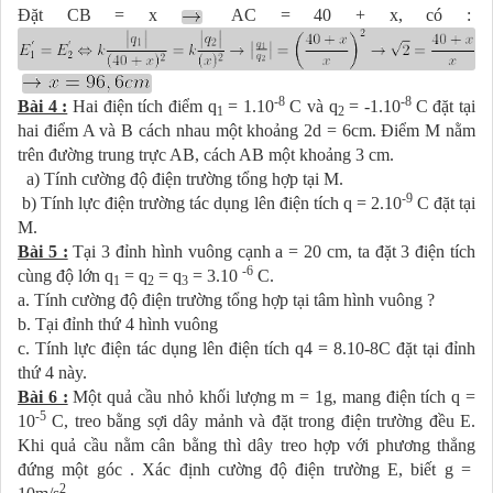
Đặt CB = x
AC = 40 + x, có :
-8
-8
Bài 4 :
Hai điện tích điểm q
= 1.10
C và q
= -1.10
C đặt tại
1
2
hai điểm A và B cách nhau một khoảng 2d = 6cm. Điểm M nằm
trên đường trung trực AB, cách AB một khoảng 3 cm.
a) Tính cường độ điện trường tổng hợp tại M.
-9
b) Tính lực điện trường tác dụng lên điện tích q = 2.10
C đặt tại
M.
Bài 5 :
Tại 3 đỉnh hình vuông cạnh a = 20 cm, ta đặt 3 điện tích
-6
cùng độ lớn q
= q
= q
= 3.10
C.
1
2
3
a. Tính cường độ điện trường tổng hợp tại tâm hình vuông ?
b. Tại đỉnh thứ 4 hình vuông
c. Tính lực điện tác dụng lên điện tích q4 = 8.10-8C đặt tại đỉnh
thứ 4 này.
Bài 6 :
Một quả cầu nhỏ khối lượng m = 1g, mang điện tích q =
-5
10
C, treo bằng sợi dây mảnh và đặt trong điện trường đều E.
Khi quả cầu nằm cân bằng thì dây treo hợp với phương thẳng
đứng một góc . Xác định cường độ điện trường E, biết g =
2