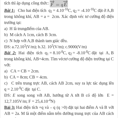
tích thì áp dụng công thức:
-10
-10
Bài 1
:
Cho hai điện tích q­
= 4.10
C, q­
= -4.10
C đặt ở A,B
1
2
trong không khí, AB = a = 2cm. Xác định véc tơ cường độ điện
trường tại:
a) H là trungđiểm của AB.
b) M cách A 1cm, cách B 3cm.
c) N hợp với A,B thành tam giác đều.
3
3
ĐS: a.72.10
(V/m); b.32. 10
(V/m); c.9000(V/m)
-8
-8
B
à
i 2:
Hai điện tích q­
= 8.10
C, q­
= -8.10
C đặt tại A, B
1
2
trong không khí, AB=4cm. Tìm véctơ cường độ điện trường tại C
với:
a) CA = CB = 2cm.
b) CA = 8cm; CB = 4cm.
c) C trên trung trực AB, cách AB 2cm, suy ra lực tác dụng lên
-9
q­ = 2.10
C đặt tại C.
ĐS:
E
song song với AB, hướng từ A tới B có độ lớn E =
-4
12,7.105V/m; F = 25,4.10
N)
Bài 3:
Hai điện tích +q và – q (q >0) đặt tại hai điểm A và B với
AB = 2a. M là một điểm nằm trên đường trung trực của AB cách