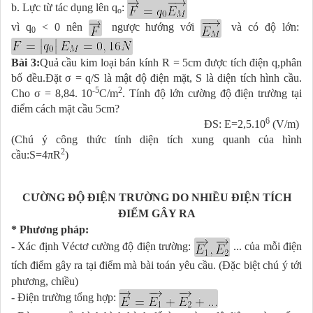
b. Lực từ tác dụng lên q
:
o
vì q
< 0 nên
ngược hướng với
và có độ lớn:
0
Bài 3:
Quả cầu kim loại bán kính R = 5cm được tích điện q,phân
bố đều.Đặt σ = q/S là mật độ điện mặt, S là diện tích hình cầu.
-5
2
Cho σ = 8,84. 10
C/m
. Tính độ lớn cường độ điện trường tại
điểm cách mặt cầu 5cm?
6
ĐS: E=2,5.10
(V/m)
(Chú ý công thức tính diện tích xung quanh của hình
2
cầu:S=4πR
)
CƯỜNG ĐỘ ĐIỆN TRƯỜNG DO NHIỀU ĐIỆN TÍCH
ĐIỂM GÂY RA
* Phương pháp:
- Xác định Véctơ cường độ điện trường:
... của mỗi điện
tích điểm gây ra tại điểm mà bài toán yêu cầu. (Đặc biệt chú ý tới
phương, chiều)
- Điện trường tổng hợp: