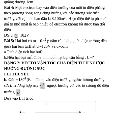
quãng đường 1cm.
Bài 4:
Một electron bay vào điện trường của một tụ điện phẳng
theo phương song song cùng hướng với các đường sức điện
trường với vận tốc ban đầu là 8.106m/s. Hiệu điện thế tụ phải có
giá trị nhỏ nhất là bao nhiêu để electron không tới được bản đối
diện
ĐS:U
182V
-12
Bài 5:
Hại bụi có m=10
g nằm cân bằng giữa điện trường đều
giữa hai bản tụ.Biết U=125V và d=5cm.
a.Tính điện tích hạt bụi?
b.Nếu hạt bụi mất đi 5e thì muốn hạt bụi cân bằng , U=?
DẠNG 2: VECTƠ VẬN TỐC CỦA ĐIỆN TÍCH NGƯỢC
HƯỚNG ĐƯỜNG SỨC
I.LÍ THUYẾT
0
b. Góc =180
(Ban đầu q vào điện trường ngược hướng đường
sức).
Trường hợp này
ngược hướng với véc tơ cường độ điện
trường
.
Dựa vào I, II ta có: