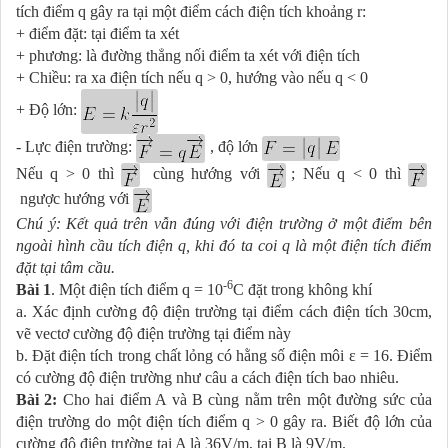
tích điểm q gây ra tại một điểm cách điện tích khoảng r:
+ điểm đặt: tại điểm ta xét
+ phương: là đường thẳng nối điểm ta xét với điện tích
+ Chiều: ra xa điện tích nếu q > 0, hướng vào nếu q < 0
+ Độ lớn:
- Lực điện trường:
, độ lớn
Nếu q > 0 thì
cùng hướng với
; Nếu q < 0 thì
ngược
hướng với
Chú ý: Kết quả trên vẫn đúng với điện trường ở một điểm bên
ngoài hình cầu tích điện q, khi đó ta coi q là một điện tích điểm
đặt tại tâm cầu.
-6
Bài 1
. Một điện tích điểm q = 10
C đặt trong không khí
a. Xác định cường độ điện trường tại điểm cách điện tích 30cm,
vẽ vectơ cường độ điện trường tại điểm này
b. Đặt điện tích trong chất lỏng có hằng số điện môi ε = 16. Điểm
có cường độ điện trường như câu a cách điện tích bao nhiêu.
Bài 2:
Cho hai điểm A và B cùng nằm trên một đường sức của
điện trường do một điện tích điểm q > 0 gây ra. Biết độ lớn của
cường độ điện trường tại A là 36V/m, tại B là 9V/m.