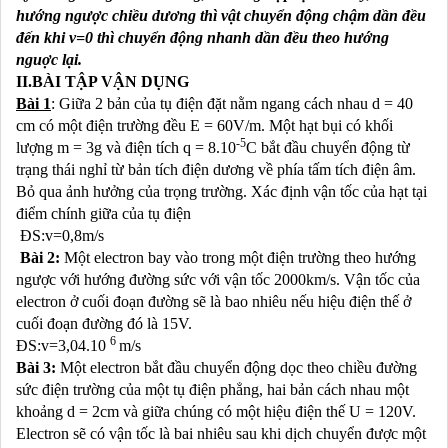
hướng ngược chiều dương thì vật chuyển động chậm dần đều
đến khi v=0 thì chuyển động nhanh dần đều theo hướng
nguợc lại.
II.BÀI TẬP VẬN DỤNG
Bài 1
: Giữa 2 bản của tụ điện đặt nằm ngang cách nhau d = 40
cm có một điện trường đều E = 60V/m. Một hạt bụi có khối
-5
lượng m = 3g và điện tích q = 8.10
C bắt đầu chuyển động từ
trạng thái nghỉ từ bản tích điện dương về phía tấm tích điện âm.
Bỏ qua ảnh hưởng của trọng trường. Xác định vận tốc của hạt tại
điểm chính giữa của tụ điện
ĐS:v=0,8m/s
Bài 2:
Một electron bay vào trong một điện trường theo hướng
ngược với hướng đường sức với vận tốc 2000km/s. Vận tốc của
electron ở cuối đoạn đường sẽ là bao nhiêu nếu hiệu điện thế ở
cuối đoạn đường đó là 15V.
6
ĐS:v=3,04.10
m/s
Bài 3:
Một electron bắt đầu chuyển động dọc theo chiều đường
sức điện trường của một tụ điện phẳng, hai bản cách nhau một
khoảng d = 2cm và giữa chúng có một hiệu điện thế U = 120V.
Electron sẽ có vận tốc là bai nhiêu sau khi dịch chuyển được một