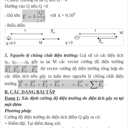
Hướng vào Q nếu Q <0
9
- Độ lớn:
với k = 9.10
- Biểu diễn:
5. Nguyên lý chồng chất điện trường:
Giả sử có các điện tích
q
, q
,…..,q
gây ra tại M các vector cường độ điện trường
1
2
n
thì vector cường độ điện trường tổng hợp do
các điện tích trên gây ra tuân theo nguyên lý chồng chất điện
trường
.
B. CÁC DẠNG BÀI TẬP
Dạng 1:
Xác định cường độ điện trường do điện tích gây ra tại
một điểm
Phương pháp
:
Cường độ điện trường do điện tích điểm Q gây ra có:
+ Điểm đặt: Tại điểm đang xét;