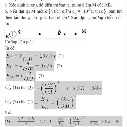
a. Xác định cường độ điện trường tại trung điểm M của AB.
-2
b. Nếu đặt tại M một điện tích điểm q
= -10
C thì độ lớnn lực
0
điện tác dụng lên q
là bao nhiêu? Xác định phương chiều của
0
lực.
Hướng dẫn giải:
Ta có:
(1)
(2)
(3)
Lấy (1) chia (2)
Lấy (3) chia (1)
Với: