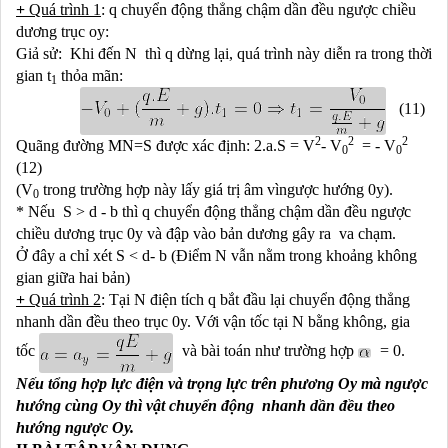
+
Quá trình 1
: q chuyển động thẳng chậm dần đều ngược chiều
dương trục oy:
Giả sử: Khi đến N thì q dừng lại, quá trình này diễn ra trong thời
gian t
thỏa mãn:
1
(11)
2
2
2
Quãng đường MN=S được xác định: 2.a.S = V
- V
= - V
0
0
(12)
(V
trong trường hợp này lấy giá trị âm vìngược hướng 0y).
0
* Nếu S > d - b thì q chuyển động thẳng chậm dần đều ngược
chiều dương trục 0y và đập vào bản dương gây ra va chạm.
Ở đây a chỉ xét S < d- b (Điểm N vẫn nằm trong khoảng không
gian giữa hai bản)
+
Quá trình 2
: Tại N điện tích q bắt đầu lại chuyển động thẳng
nhanh dần đều theo trục 0y. Với vận tốc tại N bằng không, gia
tốc
và bài toán như trường hợp
= 0.
Nếu tổng hợp lực điện và trọng lực trên phương Oy mà ngược
hướng cùng Oy thì vật chuyển động nhanh dần đều theo
hướng ngược Oy.