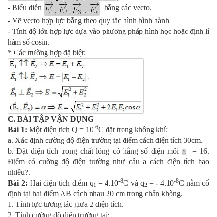
- Biểu diễn
bằng các vecto.
- Vẽ vecto hợp lực bằng theo quy tắc hình bình hành.
- Tính độ lớn hợp lực dựa vào phương pháp hình học hoặc định lí
hàm số cosin.
* Các trường hợp đặ biệt:
C. BÀI TẬP VẬN DỤNG
-6
Bài 1:
Một điện tích Q = 10
C đặt trong không khí:
a. Xác định cường độ điện trường tại điểm cách điện tích 30cm.
b. Đặt điện tích trong chất lỏng có hằng số điện môi
= 16.
Điểm có cường độ điện trường như câu a cách điện tích bao
nhiêu?.
-8
-8
Bài 2:
Hai điện tích điểm q
= 4.10
C và q
= - 4.10
C nằm cố
1
2
định tại hai điểm AB cách nhau 20 cm trong chân không.
1. Tính lực tương tác giữa 2 điện tích.
2. Tính cường độ điện trường tại: