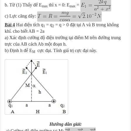
b. Từ (1) Thấy để E
thì x = 0: E
=
max
max
c) Lực căng dây:
Bài 4
Hai điện tích q
= q
= q > 0 đặt tại A và B trong không
1
2
khí. cho biết AB = 2a
a) Xác định cường độ điện trường tại điểm M trên đường trung
trực của AB cách Ab một đoạn h.
b) Định h để E
cực đại. Tính giá trị cực đại này.
M
Hướng dẫn giải:
a) Cường độ điện trường tại M: