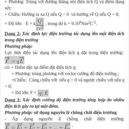
+ Phương: Trùng với đường thẳng nối điện tích Q và điểm đang
xét;
+ Chiều: Hướng ra xa Q nếu Q > 0 và hướng về Q nếu Q < 0;
9
2
-2
+ Độ lớn: E = k
, trong đó k = 9.10
Nm
C
.
Dạng 2:
Xác định lực điện trường tác dụng lên một điện tích
trong điện trường
Phương pháp:
Lực tĩnh điện tác dụng lên điện tích q đặt trong điện trường:
có: + Điểm đặt: tại điểm đặt điện tích q;
+ Phương: trùng phương với vector cường độ điện trường ;
+Chiều: Cùng chiều với nếu q > 0 và ngược chiều với nếu q
< 0;
+ Độ lớn: F =
Dạng 3:
Xác định cường độ điện trường tổng hợp do nhiều
điện tích gây ra tại một điểm.
Phương pháp:
sử dụng nguyên lý chồng chất điện trường
.
- Áp dụng nguyên lí chồng chất điện trường:
.