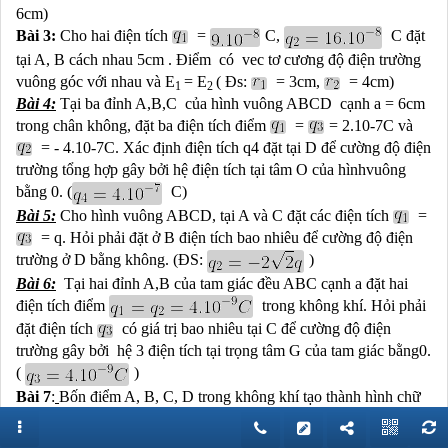
6cm)
Bài 3:
Cho hai điện tích
=
C,
C đặt
tại A, B cách nhau 5cm . Điểm có vec tơ cương độ điện trường
vuông góc với nhau và
E
= E
( Đs:
= 3cm,
= 4cm)
1
2
B
à
i 4:
Tại ba đỉnh A,B,C của hình vuông ABCD cạnh a = 6cm
trong chân không, đặt ba điện tích điểm
=
= 2.10-7C và
= - 4.10-7C. Xác định điện tích q4 đặt tại D để cường độ điện
trường tổng hợp gây bởi hệ điện tích tại tâm O của hìnhvuông
bằng 0. (
C)
B
à
i 5:
Cho hình vuông ABCD, tại A và C đặt các điện tích
=
= q. Hỏi phải đặt ở B điện tích bao nhiêu để cường độ điện
trường ở D bằng không. (ĐS:
)
B
à
i 6:
Tại hai đỉnh A,B của tam giác đều ABC cạnh a đặt hai
điện tích điểm
trong không khí. Hỏi phải
đặt điện tích
có giá trị bao nhiêu tại C để cường độ điện
trường gây bởi hệ 3 điện tích tại trọng tâm G của tam giác bằng0.
(
)
Bài 7
:
Bốn điểm A, B, C, D trong không khí tạo thành hình chữ
nhật ABCD cạnh AD = a = 3cm, AB = b = 4cm. Các điện tích
-8
q
, q
, q
được đặt lần lượt tại A, B, C. Biết q­
= -12,5.10
C và
1
2
3
2