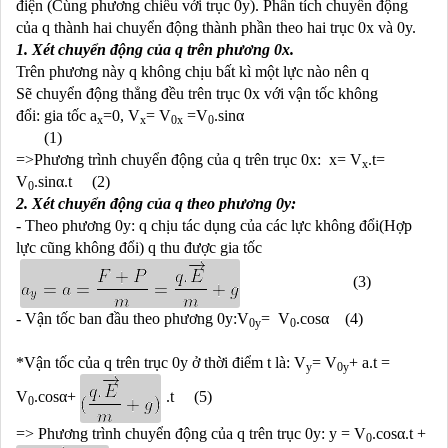
điện (Cùng phương chiều với trục 0y)
. Phân tích chuyển động
của q thành hai chuyển động
thành phần theo hai trục 0x và 0y.
1. Xét chuyển động của q trên phương 0x.
Trên phương này q không chịu bất kì một lực nào nên q
Sẽ chuyển động thẳng đều trên trục 0x với vận tốc không
đổi: gia tốc a
=0, V
= V
=V
.sin
α
x
x
0x
0
(1)
=>Phương trình chuyển động của q trên trục 0x: x= V
.t=
x
V
.sin
α
.t (2)
0
2. Xét chuyển động của q theo phương 0y:
- Theo phương 0y: q chịu tác dụng của các lực không đổi(Hợp
lực cũng không đổi) q thu được gia tốc
(3)
- Vận tốc ban đầu theo phương 0y:V
= V
.cos
α
(4)
0y
0
*Vận tốc của q trên trục 0y ở thời điểm t là: V
= V
+ a.t =
y
0y
V
.cos
α
+
.t (5)
0
=> Phương trình chuyển động của q trên trục 0y: y = V
.cos
α
.t +
0