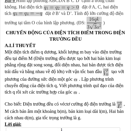
B
à
i 6
Hình lập phương ABCDA’B’C’D’ cạnh a trong chân
không. Hai điện tích
đặt ở A, C, hai điện
tích
đặt ở B’ và D’. Tính độ lớn cường độ điện
trường tại tâm O của hình lập phương. (ĐS:
)
CHUYỂN ĐỘNG CỦA ĐIỆN TÍCH ĐIỂM TRONG ĐIỆN
TRƯỜNG ĐỀU
A.LÍ THUYẾT
Một điện tích điểm q dương, khối lượng m bay vào điện trường
đều tại điểm M (Điện trường đều được tạo bởi hai bản kim loại
phẳng rộng đặt song song, đối diện nhau, hai bản được tích điện
trái dấu và bằng nhau về độ lớn) với vận tốc ban đầu
tạo với
phương của đường sức điện một góc
. Lập phương trình
chuyển động của điện tích q, Viết phương trình quĩ đạo của điện
tích q rồi xét các trường hợp của góc
.
Cho biết: Điện trường đều có véctơ cường độ điện trường là
,
M cách bản âm một khoảng b(m), bản kim loại dài l(m), Hai bản
cách nhau d(m), gia tốc trọng trường là g.
Lời giải: