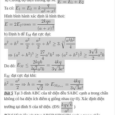
Ta có:
Hình bình hành xác định là hình thoi:
b) Định h để E
đạt cực đại:
M
Do đó:
E
đạt cực đại khi:
M
B
à
i 5
Tại 3 đỉnh ABC của tứ diện đều SABC cạnh a trong chân
không có ba điện ích điểm q giống nhau (q<0). Xác định điện
trường tại đỉnh S của tứ diện. (ĐS:
)