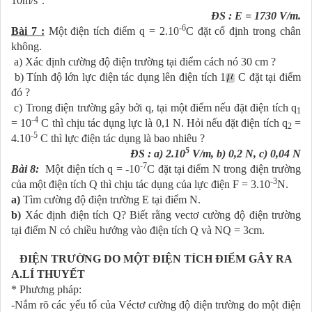
10m/s
.
ĐS : E = 1730 V/m.
-6
Bài 7 :
Một điện tích điểm q = 2.10
C đặt cố định trong chân
không.
a) Xác định cường độ điện trường tại điểm cách nó 30 cm ?
b) Tính độ lớn lực điện tác dụng lên điện tích 1
C
đặt tại điểm
đó ?
c) Trong điện trường gây bởi q, tại một điểm nếu đặt điện tích q
1
-4
= 10
C thì chịu tác dụng lực là 0,1 N. Hỏi nếu đặt điện tích q
=
2
-5
4.10
C thì lực điện tác dụng là bao nhiêu ?
5
ĐS : a) 2.10
V/m, b) 0,2 N, c) 0,04 N
-7
Bài 8:
Một điện tích q = -10
C đặt tại điểm N trong điện trường
-3
của một điện tích Q thì chịu tác dụng của lực điện F = 3.10
N.
a)
Tìm cường độ điện trường E tại điểm N.
b)
Xác định điện tích Q? Biết rằng vectơ cường độ điện trường
tại điểm N có chiều hướng vào điện tích Q và NQ = 3cm.
ĐIỆN TRƯỜNG DO MỘT ĐIỆN TÍCH ĐIỂM GÂY RA
A.LÍ THUYẾT
* Phương pháp:
-Nắm rõ các yếu tố của Véctơ cường độ điện trường do một điện