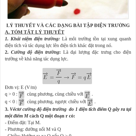
LÝ THUYẾT VÀ CÁC DẠNG BÀI TẬP ĐIỆN TRƯỜNG
A. TÓM TẮT LÝ THUYẾT
1. Khái niệm điện trường:
Là môi trường tồn tại xung quanh
điện tích và tác dụng lực lên điện tích khác đặt trong nó.
2.
Cường độ điện trường
:
Là đại lượng đặc trưng cho điện
trường về khả năng tác dụng lực.
Đơn vị: E (V/m)
q > 0 :
cùng phương, cùng chiều với
.
q < 0 :
cùng phương, ngược chiều với
.
3.
Véctơ cường độ điện trường do 1 điện tích điểm Q gây ra tại
một điểm M
cách Q một đoạn r có:
- Điểm đặt: Tại M.
-
Phương: đường nối M và Q
- Chiều: Hướng ra xa Q nếu Q > 0