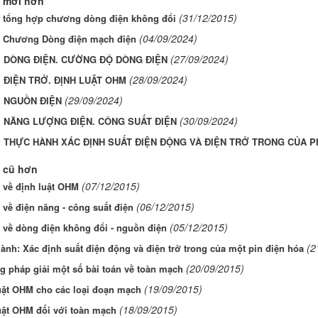
 mới hơn
(31/12/2015)
p tổng hợp chương dòng điện không đổi
(04/09/2024)
p Chương Dòng điện mạch điện
(27/09/2024)
6. DÒNG ĐIỆN. CƯỜNG ĐỘ DÒNG ĐIỆN
(28/09/2024)
. ĐIỆN TRỞ. ĐỊNH LUẬT OHM
(29/09/2024)
. NGUỒN ĐIỆN
(30/09/2024)
9. NĂNG LƯỢNG ĐIỆN. CÔNG SUẤT ĐIỆN
0. THỰC HÀNH XÁC ĐỊNH SUẤT ĐIỆN ĐỘNG VÀ ĐIỆN TRỞ TRONG CỦA P
 cũ hơn
(07/12/2015)
p về định luật OHM
(06/12/2015)
p về điện năng - công suất điện
(05/12/2015)
p về dòng điện không đổi - nguồn điện
(2
ành: Xác định suất điện động và điện trở trong của một pin điện hóa
(20/09/2015)
 pháp giải một số bài toán về toàn mạch
(19/09/2015)
uật OHM cho các loại đoạn mạch
(18/09/2015)
uật OHM đối với toàn mạch