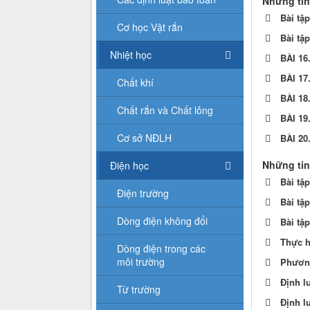
Những tin
Bài tậ
Cơ học Vật rắn
Bài tậ
Nhiệt học
BÀI 1
BÀI 17
Chất khí
BÀI 18
Chất rắn và Chất lỏng
BÀI 1
Cơ sở NĐLH
BÀI 2
Những tin
Điện học
Bài tậ
Điện trường
Bài tậ
Dòng điện không đổi
Bài tậ
Thực h
Dòng điện trong các
môi trường
Phương
Định l
Từ trường
Định l