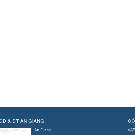
GD & ĐT AN GIANG
CÔ
An Giang
VẬT