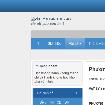
Be all you can be !
Giới thiệu
Vật Lý
Thành viê
Phương châm
Phương
Học không hành không thành
chi cả Hành không học khó
Thứ ba - 08/
phá vô minh !
VẬT LÝ 1
Chuyên đề
Đề thi TN - CĐ - ĐH -
PHƯƠNG P