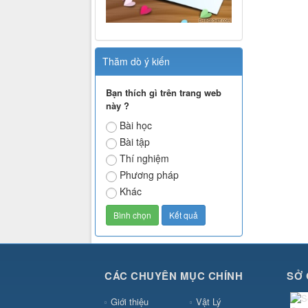
Thăm dò ý kiến
Bạn thích gì trên trang web
này ?
Bài học
Bài tập
Thí nghiệm
Phương pháp
Khác
CÁC CHUYÊN MỤC CHÍNH
SỞ 
Giới thiệu
Vật Lý