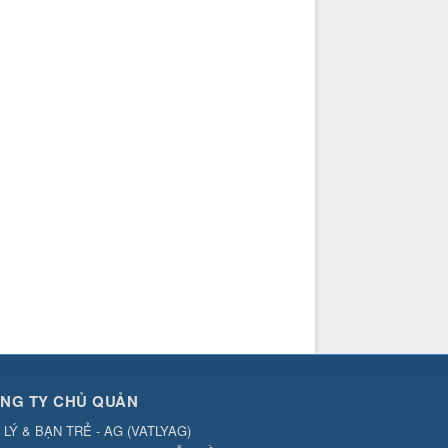
NG TY CHỦ QUẢN
 LÝ & BẠN TRẺ - AG
(
VATLYAG
)