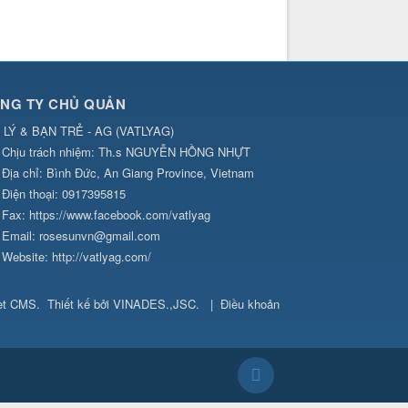
NG TY CHỦ QUẢN
 LÝ & BẠN TRẺ - AG
(
VATLYAG
)
Chịu trách nhiệm:
Th.s NGUYỄN HỒNG NHỰT
Địa chỉ:
Bình Đức, An Giang Province, Vietnam
Điện thoại:
0917395815
Fax:
https://www.facebook.com/vatlyag
Email:
rosesunvn@gmail.com
Website:
http://vatlyag.com/
et CMS
.
Thiết kế bởi
VINADES.,JSC
.
|
Điều khoản