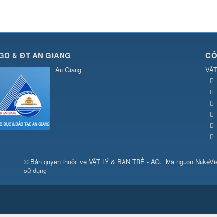
GD & ĐT AN GIANG
CÔ
An Giang
VẬT
© Bản quyền thuộc về
VẬT LÝ & BẠN TRẺ - AG
.
Mã nguồn
NukeVi
sử dụng