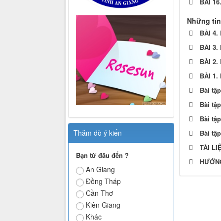
BÀI 1
Những tin
BÀI 4
BÀI 3
BÀI 2
BÀI 1
Bài tậ
Bài tậ
Bài tậ
Thăm dò ý kiến
Bài tậ
TÀI LI
Bạn từ đâu đến ?
HƯỚNG 
An Giang
Đồng Tháp
Cần Thơ
Kiên Giang
Khác