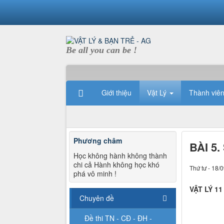
Be all you can be !
Giới thiệu
Vật Lý
Thành viê
Phương châm
BÀI 5
Học không hành không thành
chi cả Hành không học khó
Thứ tư - 18/
phá vô minh !
VẬT LÝ 11
Chuyên đề
Đề thi TN - CĐ - ĐH -