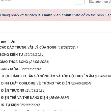
 đăng nhập với tư cách là
Thành viên chính thức
để có thể bình luậ
 mới hơn
(19/09/2024)
. CÁC ĐẶC TRƯNG VẬT LÝ CỦA SÓNG
(20/09/2024)
 SÓNG ĐIỆN TỪ
(21/09/2024)
. GIAO THOA SÓNG
(22/09/2024)
. SÓNG DỪNG
(22/09/20
0. THỰC HÀNH ĐO TẦN SỐ SÓNG ÂM VÀ TỐC ĐỘ TRUYỀN ÂM
(23/09/2024)
1. ĐỊNH LUẬT COULOMB VỀ TƯƠNG TÁC ĐIỆN
(24/09/2024)
2. ĐIỆN TRƯỜNG
(25/09/2024)
. ĐIỆN THẾ VÀ THẾ NĂNG ĐIỆN
(26/09/2024)
-15. TỤ ĐIỆN