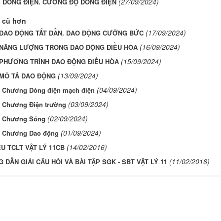
(27/09/2024)
6. DÒNG ĐIỆN. CƯỜNG ĐỘ DÒNG ĐIỆN
 cũ hơn
(17/09/2024)
. DAO ĐỘNG TẮT DẦN. DAO ĐỘNG CƯỠNG BỨC
(16/09/2024)
. NĂNG LƯỢNG TRONG DAO ĐỘNG ĐIỀU HÒA
(15/09/2024)
. PHƯƠNG TRÌNH DAO ĐỘNG ĐIỀU HÒA
(13/09/2024)
. MÔ TẢ DAO ĐỘNG
(04/09/2024)
p Chương Dòng điện mạch điện
(03/09/2024)
p Chương Điện trường
(02/09/2024)
p Chương Sóng
(01/09/2024)
p Chương Dao động
(14/02/2016)
ỆU TCLT VẬT LÝ 11CB
(11/02/2016)
DẪN GIẢI CÂU HỎI VÀ BÀI TẬP SGK - SBT VẬT LÝ 11