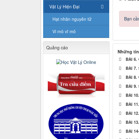
Vật Lý Hiện Đại
Bạn cần
Hạt nhân nguyên tử
Vi mô vĩ mô
Quảng cáo
Những tin
BÀI 6
BÀI 7.
BÀI 8
BÀI 9
BÀI 1
BÀI 1
BÀI 1
BÀI 13
BÀI 14