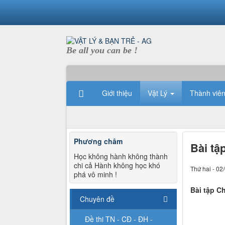
Be all you can be !
Giới thiệu
Vật Lý
Thành viê
Phương châm
Bài t
Học không hành không thành
chi cả Hành không học khó
Thứ hai - 02
phá vô minh !
Bài tập 
Chuyên đề
Đề thi TN - CĐ - ĐH -