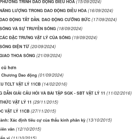
(15/09/2024)
. PHƯƠNG TRÌNH DAO ĐỘNG ĐIỀU HÒA
(16/09/2024)
. NĂNG LƯỢNG TRONG DAO ĐỘNG ĐIỀU HÒA
(17/09/2024)
. DAO ĐỘNG TẮT DẦN. DAO ĐỘNG CƯỠNG BỨC
(18/09/2024)
. SÓNG VÀ SỰ TRUYỀN SÓNG
(19/09/2024)
. CÁC ĐẶC TRƯNG VẬT LÝ CỦA SÓNG
(20/09/2024)
 SÓNG ĐIỆN TỪ
(21/09/2024)
. GIAO THOA SÓNG
 cũ hơn
(01/09/2024)
p Chương Dao động
(14/02/2016)
ỆU TCLT VẬT LÝ 11CB
(11/02/2016)
DẪN GIẢI CÂU HỎI VÀ BÀI TẬP SGK - SBT VẬT LÝ 11
(29/11/2015)
THỨC VẬT LÝ 11
(27/11/2015)
ỌC VẬT LÝ 11CB
(13/10/2015)
ành: Xác định tiêu cự của thấu kính phân kỳ
(12/10/2015)
hiên văn
(11/10/2015)
iển vi