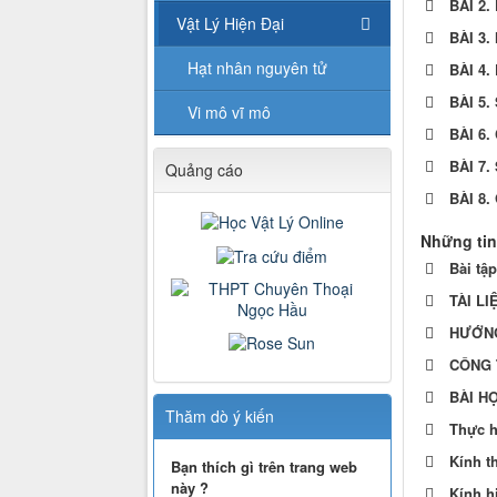
BÀI 2
Vật Lý Hiện Đại
BÀI 3
Hạt nhân nguyên tử
BÀI 4
BÀI 5
Vi mô vĩ mô
BÀI 6
BÀI 7.
Quảng cáo
BÀI 8
Những tin
Bài tậ
TÀI LI
HƯỚNG 
CÔNG 
BÀI H
Thăm dò ý kiến
Thực h
Kính t
Bạn thích gì trên trang web
này ?
Kính h