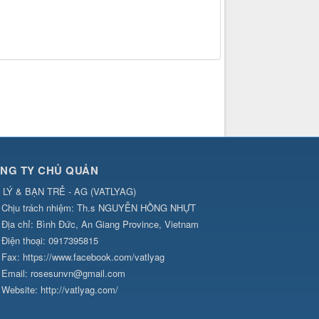
NG TY CHỦ QUẢN
 LÝ & BẠN TRẺ - AG
(
VATLYAG
)
Chịu trách nhiệm:
Th.s NGUYỄN HỒNG NHỰT
Địa chỉ:
Bình Đức, An Giang Province, Vietnam
Điện thoại:
0917395815
Fax:
https://www.facebook.com/vatlyag
Email:
rosesunvn@gmail.com
Website:
http://vatlyag.com/