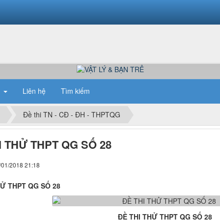
n
Liên hệ
Tìm kiếm
Đề thi TN - CĐ - ĐH - THPTQG
I THỬ THPT QG SỐ 28
/01/2018 21:18
HỬ THPT QG SỐ 28
ĐỀ THI THỬ THPT QG SỐ 28