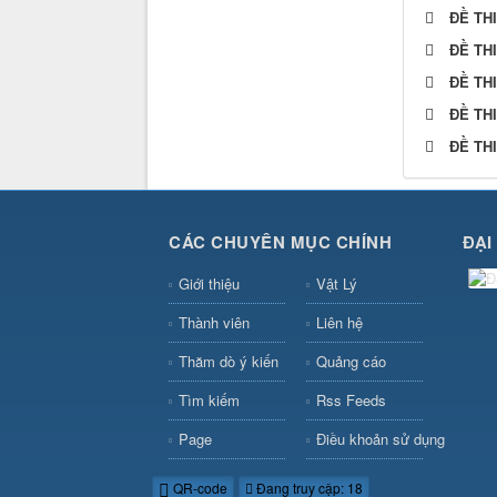
ĐỀ TH
ĐỀ TH
ĐỀ TH
ĐỀ TH
ĐỀ TH
CÁC CHUYÊN MỤC CHÍNH
ĐẠI
Giới thiệu
Vật Lý
Thành viên
Liên hệ
Thăm dò ý kiến
Quảng cáo
Tìm kiếm
Rss Feeds
Page
Điều khoản sử dụng
QR-code
Đang truy cập: 18