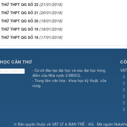
(21/01/2018)
I THỬ THPT QG SỐ 22
(20/01/2018)
I THỬ THPT QG SỐ 21
(19/01/2018)
I THỬ THPT QG SỐ 20
(18/01/2018)
I THỬ THPT QG SỐ 19
(17/01/2018)
I THỬ THPT QG SỐ 18
 HỌC CẦN THƠ
CÔ
- Cơ sở đào tạo đại học và sau đại học trọng
VẬT
điểm của Nhà nước ở ĐBSCL
- Trung tâm văn hóa - khoa học kỹ thuật của
vùng.
© Bản quyền thuộc về
VẬT LÝ & BẠN TRẺ - AG
.
Mã nguồn
NukeVi