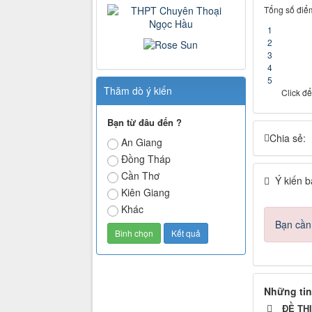
Tổng số điểm
1
2
3
4
5
Thăm dò ý kiến
Click để
Bạn từ đâu đến ?
Chia sẻ:
An Giang
Đồng Tháp
Cần Thơ
Ý kiến b
Kiên Giang
Khác
Bạn cần
Những tin
ĐỀ TH