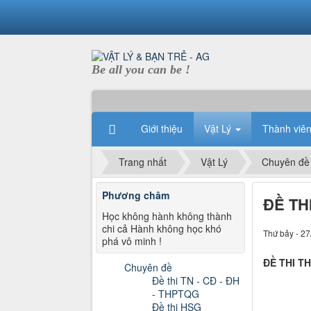
Be all you can be !
Giới thiệu
Vật Lý
Thành viê
Trang nhất
Vật Lý
Chuyên đề
Phương châm
ĐỀ TH
Học không hành không thành
chi cả Hành không học khó
Thứ bảy - 27
phá vô minh !
ĐỀ THI T
Chuyên đề
Đề thi TN - CĐ - ĐH
- THPTQG
Đề thi HSG