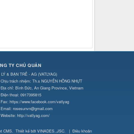
NG TY CHỦ QUẢN
 LÝ & BẠN TRẺ - AG
(
VATLYAG
)
Chịu trách nhiệm:
Th.s NGUYỄN HỒNG NHỰT
Địa chỉ:
Bình Đức, An Giang Province, Vietnam
Điện thoại:
0917395815
Fax:
https://www.facebook.com/vatlyag
Email:
rosesunvn@gmail.com
Website:
http://vatlyag.com/
et CMS
.
Thiết kế bởi
VINADES.,JSC
.
|
Điều khoản