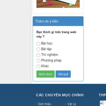
Thăm dò ý kiến
Bạn thích gì trên trang web
này ?
Bài học
Bài tập
Thí nghiệm
Phương pháp
Khác
CÁC CHUYÊN MỤC CHÍNH
THP
Giới thiệu
Vật Lý