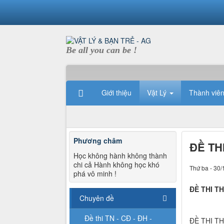
Be all you can be !
Giới thiệu
Vật Lý
Thành viê
Phương châm
ĐỀ TH
Học không hành không thành
chi cả Hành không học khó
Thứ ba - 30/
phá vô minh !
ĐỀ THI T
Chuyên đề
Đề thi TN - CĐ - ĐH -
ĐỀ THI T