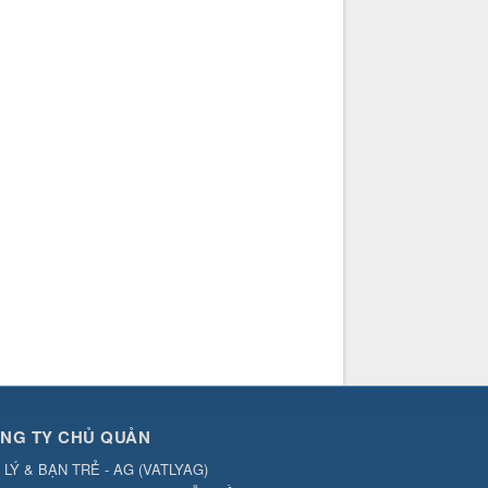
NG TY CHỦ QUẢN
 LÝ & BẠN TRẺ - AG
(
VATLYAG
)