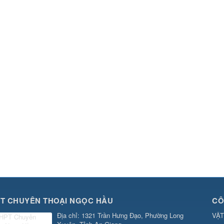
T CHUYÊN THOẠI NGỌC HẦU
CÔ
Địa chỉ
: 1321 Trần Hưng Đạo, Phường Long
VẬT