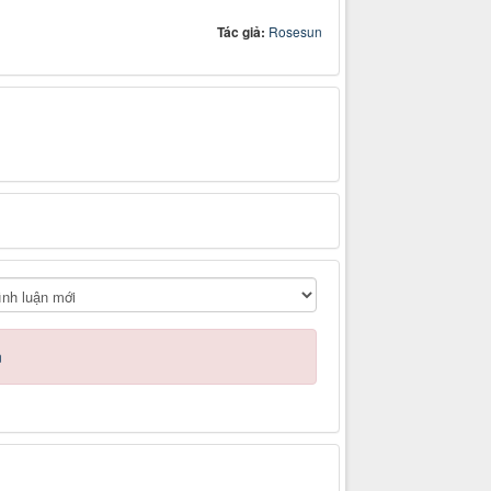
Tác giả:
Rosesun
n