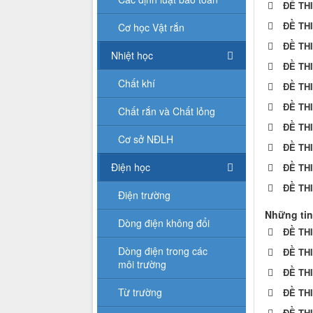
ĐỀ TH
ĐỀ TH
Cơ học Vật rắn
ĐỀ TH
Nhiệt học
ĐỀ TH
Chất khí
ĐỀ TH
ĐỀ TH
Chất rắn và Chất lỏng
ĐỀ TH
Cơ sở NĐLH
ĐỀ TH
Điện học
ĐỀ TH
ĐỀ TH
Điện trường
Những tin
Dòng điện không đổi
ĐỀ TH
Dòng điện trong các
ĐỀ TH
môi trường
ĐỀ TH
Từ trường
ĐỀ TH
ĐỀ TH