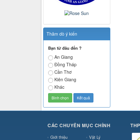
Thăm dò ý kiến
Bạn từ đâu đến ?
An Giang
Đồng Tháp
Cần Thơ
Kiên Giang
Khác
CÁC CHUYÊN MỤC CHÍNH
THP
Giới thiệu
Vật Lý