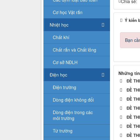
Chia sẻ:
Cơ học Vật rắn
Ý kiến 
Nhiệt học
Chất khí
Bạn cần
Chất rắn và Chất lỏng
Cơ sở NĐLH
Những tin
Điện học
ĐỀ TH
Điện trường
ĐỀ TH
ĐỀ TH
Dòng điện không đổi
ĐỀ TH
Dòng điện trong các
ĐỀ TH
môi trường
ĐỀ TH
Từ trường
ĐỀ TH