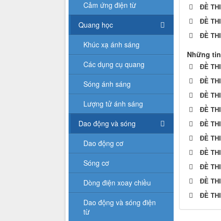
Cảm ứng điện từ
ĐỀ TH
ĐỀ TH
Quang học
ĐỀ TH
Khúc xạ ánh sáng
Những tin
Các dụng cụ quang
ĐỀ TH
ĐỀ TH
Sóng ánh sáng
ĐỀ TH
Lượng tử ánh sáng
ĐỀ TH
Dao động và sóng
ĐỀ TH
ĐỀ TH
Dao động cơ
ĐỀ TH
Sóng cơ
ĐỀ TH
ĐỀ TH
Dòng điện xoay chiều
ĐỀ TH
Dao động và sóng điện
từ