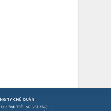
NG TY CHỦ QUẢN
 LÝ & BẠN TRẺ - AG
(
VATLYAG
)