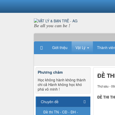
Be all you can be !
Giới thiệu
Vật Lý
Thành viê
Phương châm
ĐỀ TH
Học không hành không thành
chi cả Hành không học khó
Thứ sáu - 09
phá vô minh !
ĐỀ THI T
Chuyên đề
Đề thi TN - CĐ - ĐH -