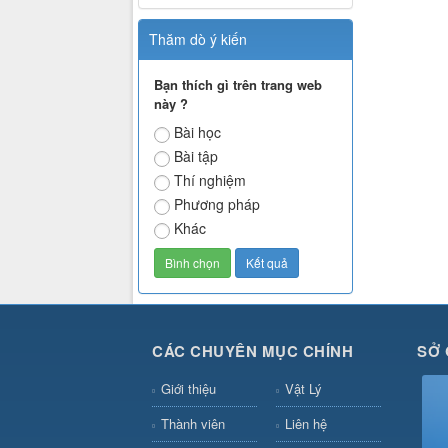
Thăm dò ý kiến
Bạn thích gì trên trang web
này ?
Bài học
Bài tập
Thí nghiệm
Phương pháp
Khác
CÁC CHUYÊN MỤC CHÍNH
SỞ 
Giới thiệu
Vật Lý
Thành viên
Liên hệ