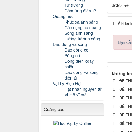
Từ trường
Chia sẻ:
Cảm ứng điện từ
Quang học
Khúc xạ ánh sáng
Ý kiến 
Các dụng cụ quang
Sóng ánh sáng
Lượng tử ánh sáng
Bạn cần
Dao động và sóng
Dao động cơ
Sóng cơ
Dòng điện xoay
chiều
Dao động và sóng
Những tin
điện từ
ĐỀ TH
Vật Lý Hiện Đại
Hạt nhân nguyên tử
ĐỀ TH
Vi mô vĩ mô
ĐỀ TH
ĐỀ TH
Quảng cáo
ĐỀ TH
ĐỀ TH
ĐỀ TH