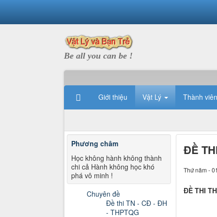
Be all you can be !
Giới thiệu
Vật Lý
Thành viê
Phương châm
ĐỀ TH
Học không hành không thành
chi cả Hành không học khó
Thứ năm - 0
phá vô minh !
ĐỀ THI T
Chuyên đề
Đề thi TN - CĐ - ĐH
- THPTQG