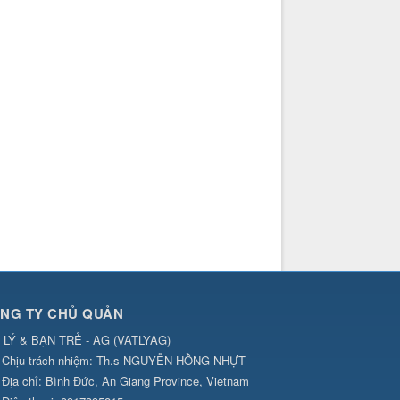
NG TY CHỦ QUẢN
 LÝ & BẠN TRẺ - AG
(
VATLYAG
)
Chịu trách nhiệm:
Th.s NGUYỄN HỒNG NHỰT
Địa chỉ:
Bình Đức, An Giang Province, Vietnam