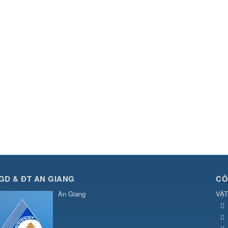
GD & ĐT AN GIANG
CÔ
An Giang
VẬT