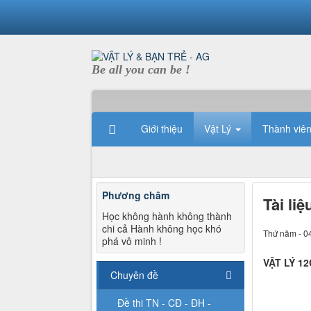
Be all you can be !
Giới thiệu
Vật Lý
Thành viê
Phương châm
Tài li
Học không hành không thành
chi cả Hành không học khó
Thứ năm - 0
phá vô minh !
VẬT LÝ 1
Chuyên đề
Đề thi TN - CĐ - ĐH -