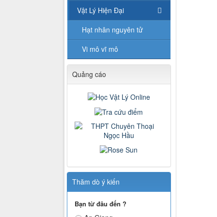
Vật Lý Hiện Đại
Hạt nhân nguyên tử
Vi mô vĩ mô
Quảng cáo
Thăm dò ý kiến
Bạn từ đâu đến ?