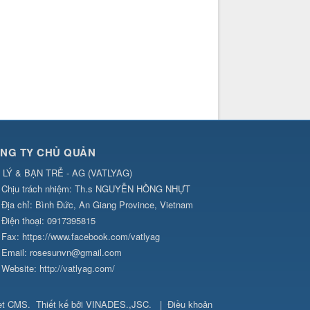
NG TY CHỦ QUẢN
 LÝ & BẠN TRẺ - AG
(
VATLYAG
)
Chịu trách nhiệm:
Th.s NGUYỄN HỒNG NHỰT
Địa chỉ:
Bình Đức, An Giang Province, Vietnam
Điện thoại:
0917395815
Fax:
https://www.facebook.com/vatlyag
Email:
rosesunvn@gmail.com
Website:
http://vatlyag.com/
et CMS
.
Thiết kế bởi
VINADES.,JSC
.
|
Điều khoản