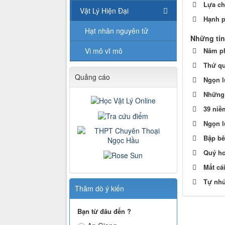
Lựa c
Vật Lý Hiện Đại
Hạnh p
Hạt nhân nguyên tử
Những tin
Vi mô vĩ mô
Năm p
Thứ qu
Quảng cáo
Ngọn l
Những 
39 niề
Ngọn lử
Bập b
Quý h
Mất cái
Tự nh
Thăm dò ý kiến
Bạn từ đâu đến ?