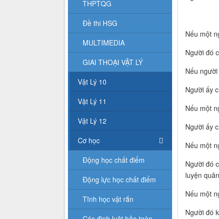
THPTQG
Đề thi HSG
Nếu một ng
MULTIMEDIA
Người đó c
GIAI THOẠI VẬT LÝ
Nếu người 
Vật Lý 10
Người ấy c
Vật Lý 11
Nếu một ng
Vật Lý 12
Người ấy 
Cơ học
Nếu một ng
Động học chất điểm
Người đó c
luyện quân
Động lực học chất điểm
Nếu một ng
Tĩnh học vật rắn
Người đó k
Các định luật bảo toàn