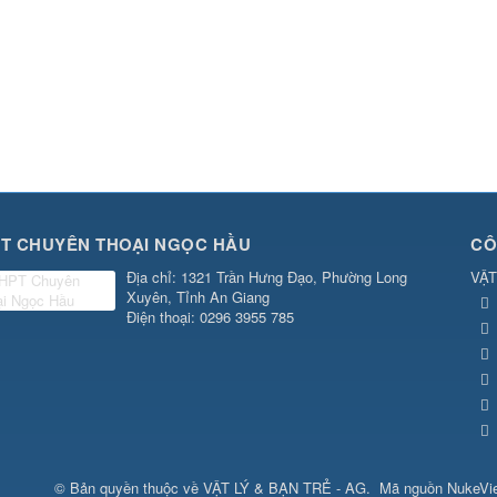
T CHUYÊN THOẠI NGỌC HẦU
CÔ
Địa chỉ
: 1321 Trần Hưng Đạo, Phường Long
VẬT
Xuyên, Tỉnh An Giang
Điện thoại
: 0296 3955 785
© Bản quyền thuộc về
VẬT LÝ & BẠN TRẺ - AG
.
Mã nguồn
NukeVi