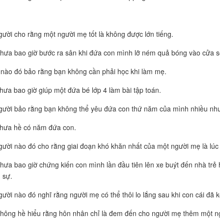
ười cho rằng một người mẹ tốt là không được lớn tiếng.
hưa bao giờ bước ra sân khi đứa con mình lỡ ném quả bóng vào cửa 
nào đó bảo rằng bạn không cần phải học khi làm mẹ.
hưa bao giờ giúp một đứa bé lớp 4 làm bài tập toán.
ười bảo rằng bạn không thể yêu đứa con thứ năm của mình nhiều như
chưa hề có năm đứa con.
ười nào đó cho rằng giai đoạn khó khăn nhất của một người mẹ là lúc 
hưa bao giờ chứng kiến con mình lần đầu tiên lên xe buýt đến nhà trẻ 
 sự.
ười nào đó nghĩ rằng người mẹ có thể thôi lo lắng sau khi con cái đã k
hông hề hiểu rằng hôn nhân chỉ là đem đến cho người mẹ thêm một n