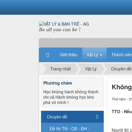
Be all you can be !
Giới thiệu
Vật Lý
Thành viê
Trang nhất
Vật Lý
Chuyên đề
Phương châm
Không 
Học không hành không thành
chi cả Hành không học khó
Thứ năm - 3
phá vô minh !
TTO - Nếu
Chuyên đề
Đề thi TN - CĐ - ĐH -
Người đó c