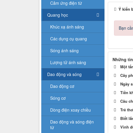
Cảm ứng điện từ
Ý kiến 
Quang học
Khúc xạ ánh sáng
Bạn cần
Các dụng cụ quang
Sóng ánh sáng
Những tin
Lượng tử ánh sáng
Một tấ
Dao động và sóng
Cây p
Ngày s
Dao động cơ
Tiền k
Sóng cơ
Câu ch
Dòng điện xoay chiều
Trẻ th
Biết l
Dao động và sóng điện
Vinh d
từ