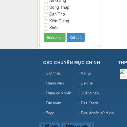
An Giang
Đồng Tháp
Cần Thơ
Kiên Giang
Khác
CÁC CHUYÊN MỤC CHÍNH
THP
Giới thiệu
Vật Lý
Thành viên
Liên hệ
Thăm dò ý kiến
Quảng cáo
Tìm kiếm
Rss Feeds
Page
Điều khoản sử dụng
QR-code
Đang truy cập: 49