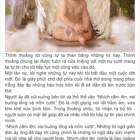
Thỉnh thoảng tôi cũng tự ta thán bằng những từ này. Thỉnh
thoảng chúng lại được tuôn ra cửa miệng với một nụ cười mang
lại tự tin cho tôi tiếp tục một công việc nào đó.
Một lần nọ, tôi nghe những từ này khi tôi bắt đầu một cuộc đời
mới. Đó là giây phút chờ đợi phía cuối nhà thờ trong trang phục
trắng đầy ắp những háo hức trên lối đi sẽ dẫn tôi lên trước bàn
thờ.
Người ấy đã cúi xuống bên tôi và thỏ thẻ vào “Nhích cằm lên, vai
buông lỏng và mỉm cười.” Đó là một giọng nói rất trầm ấm, vừa
khe khẽ vừa bình tâm. Trong thoáng chốc, tôi nhận ra bố tôi -
người luôn có mặt để giúp đỡ và nhắc nhở tôi hãy tự tin vào chính
mình.
“Nhích cằm lên, vai buông lỏng và mỉm cười”. Những từ ngữ giản
đơn ấy ông đã dạy tôi cũng chính là những từ ngữ đầy sức mạnh
mà tôi chia sẻ cho người khác. Nhích cằm lên nghĩa là hãy ngẩng