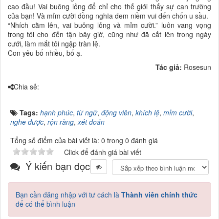
cao đầu! Vai buông lỏng để chỉ cho thế giới thấy sự can trường
của bạn! Và mỉm cười đồng nghĩa đem niềm vui đến chốn u sầu.
“Nhích cằm lên, vai buông lỏng và mỉm cười.” luôn vang vọng
trong tôi cho đến tận bây giờ, cũng như đã cất lên trong ngày
cưới, làm mắt tôi ngập tràn lệ.
Con yêu bố nhiều, bố ạ.
Tác giả:
Rosesun
Chia sẻ:
Tags:
hạnh phúc
,
từ ngữ
,
động viên
,
khích lệ
,
mỉm cười
,
nghe được
,
rộn ràng
,
xét đoán
Tổng số điểm của bài viết là: 0 trong 0 đánh giá
Click để đánh giá bài viết
Ý kiến bạn đọc
Bạn cần đăng nhập với tư cách là
Thành viên chính thức
để có thể bình luận